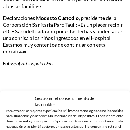
al de las familias».
Declaraciones
Modesto Custodio
, presidente de la
Corporación Sanitaria Parc Taulí: «Es un placer recibir
el CE Sabadell cada año por estas fechas y poder sacar
una sonrisa a los niños ingresados ​​en el Hospital.
Estamos muy contentos de continuar con esta
iniciativa».
Fotografía: Críspulo Díaz.
Noticias Relacionadas
Gestionar el consentimiento de
las cookies
Para ofrecer las mejores experiencias, utilizamos tecnologías como las cookies
para almacenar y/o acceder a la información del dispositivo. El consentimiento
de estas tecnologías nos permitirá procesar datos como el comportamiento de
navegación o las identificaciones únicas en este sitio. No consentir o retirar el