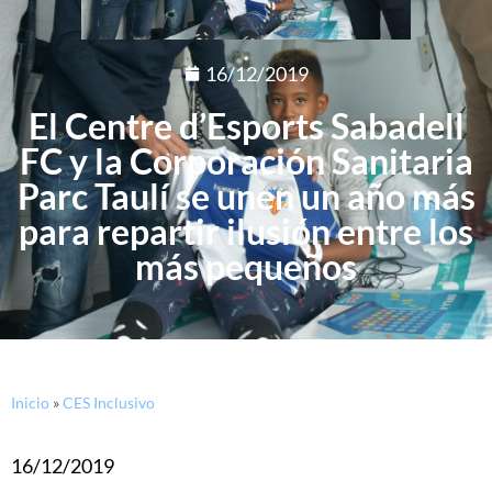
16/12/2019
El Centre d’Esports Sabadell
FC y la Corporación Sanitaria
Parc Taulí se unen un año más
para repartir ilusión entre los
más pequeños
Inicio
»
CES Inclusivo
16/12/2019