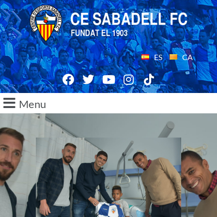
ES
CA
Menu