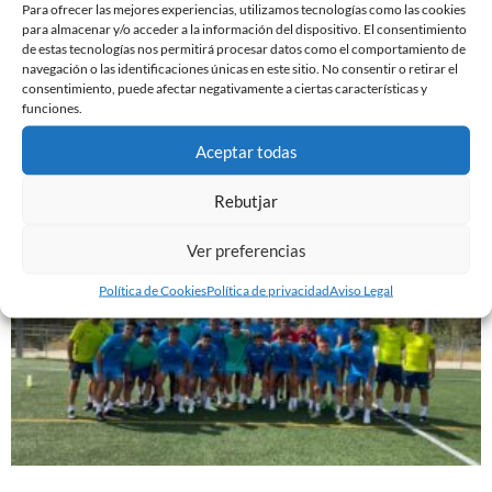
Para ofrecer las mejores experiencias, utilizamos tecnologías como las cookies
para almacenar y/o acceder a la información del dispositivo. El consentimiento
de estas tecnologías nos permitirá procesar datos como el comportamiento de
navegación o las identificaciones únicas en este sitio. No consentir o retirar el
consentimiento, puede afectar negativamente a ciertas características y
ABIERTAS LAS INSCRIPCIONES PARA EL CAMPUS
funciones.
DE NAVIDAD
3 de noviembre de 2023
Aceptar todas
Leer más »
Rebutjar
Ver preferencias
Política de Cookies
Política de privacidad
Aviso Legal