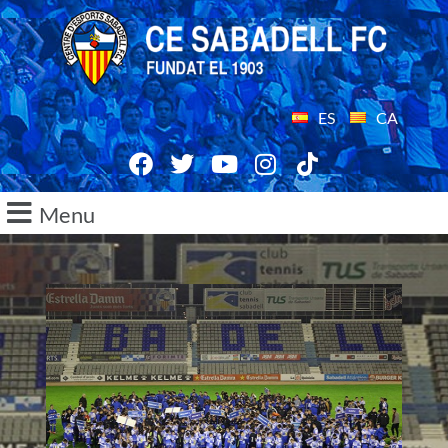
ES
CA
Menu