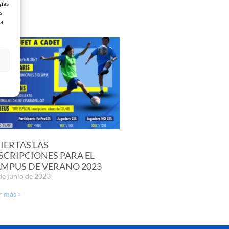
gías
s
 a
IERTAS LAS
SCRIPCIONES PARA EL
MPUS DE VERANO 2023
de junio de 2023
r más »