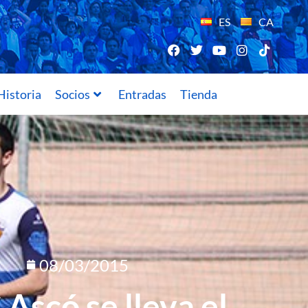
ES
CA
Historia
Socios
Entradas
Tienda
08/03/2015
 Ascó se lleva el