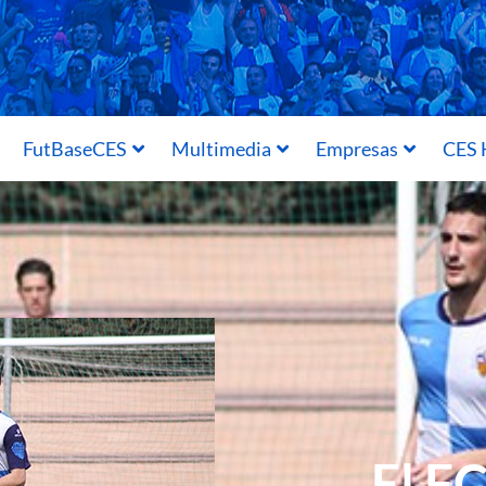
FutBaseCES
Multimedia
Empresas
CES 
El FC