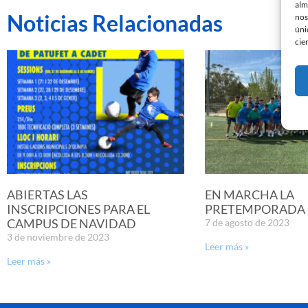
alm
Noticias Relacionadas
nos
úni
cie
ABIERTAS LAS
EN MARCHA LA
INSCRIPCIONES PARA EL
PRETEMPORADA D
CAMPUS DE NAVIDAD
7 de agosto de 2023
3 de noviembre de 2023
Leer más »
Leer más »