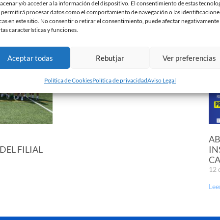
acenar y/o acceder a la información del dispositivo. El consentimiento de estas tecnolo
 permitirá procesar datos como el comportamiento de navegación o las identificacione
cas en este sitio. No consentir o retirar el consentimiento, puede afectar negativamente
rtas características y funciones.
EN MARCHA LA
PRETEMPORADA DEL JUVENIL
Aceptar todas
Rebutjar
Ver preferencias
‘A’
25 de julio de 2023
Política de Cookies
Política de privacidad
Aviso Legal
Leer más »
AB
EL FILIAL
IN
CA
12 
Lee