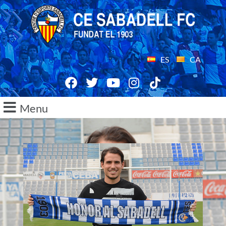
ES
CA
Menu