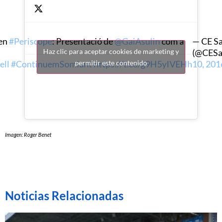
en
#Periscope
: Presentació de
@GaiAsulin
com a
— CE Sa
(@CESa
Haz clic para aceptar cookies de marketing y
ll
#ContinuemSomiant
https://t.co/g9H5yIVEHh
10, 201
permitir este contenido
Imagen: Roger Benet
Noticias Relacionadas