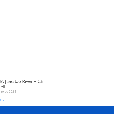
A | Sestao River – CE
ell
rzo de 2024
s »