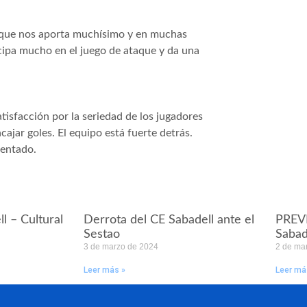
 que nos aporta muchísimo y en muchas
ipa mucho en el juego de ataque y da una
tisfacción por la seriedad de los jugadores
jar goles. El equipo está fuerte detrás.
mentado.
l – Cultural
Derrota del CE Sabadell ante el
PREVI
Sestao
Sabad
3 de marzo de 2024
2 de ma
Leer más »
Leer má