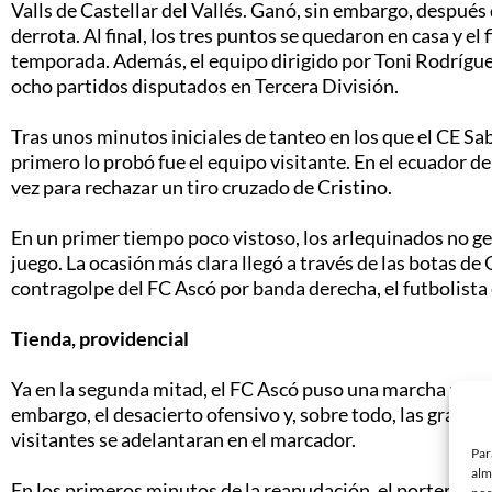
Valls de Castellar del Vallés. Ganó, sin embargo, despué
derrota. Al final, los tres puntos se quedaron en casa y el 
temporada. Además, el equipo dirigido por Toni Rodríguez 
ocho partidos disputados en Tercera División.
Tras unos minutos iniciales de tanteo en los que el CE Sab
primero lo probó fue el equipo visitante. En el ecuador d
vez para rechazar un tiro cruzado de Cristino.
En un primer tiempo poco vistoso, los arlequinados no ge
juego. La ocasión más clara llegó a través de las botas d
contragolpe del FC Ascó por banda derecha, el futbolista 
Tienda, providencial
Ya en la segunda mitad, el FC Ascó puso una marcha más y 
embargo, el desacierto ofensivo y, sobre todo, las grande
visitantes se adelantaran en el marcador.
Par
alm
En los primeros minutos de la reanudación, el portero ar