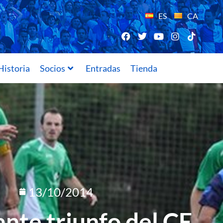
ES
CA
Historia
Socios
Entradas
Tienda
13/10/2014
nte triunfo del CE