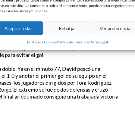
 permitirá procesar datos como el comportamiento de navegación o las identificacione
legadas que no supieron materializar. La más clara
cas en este sitio. No consentir o retirar el consentimiento, puede afectar negativamente
rtas características y funciones.
al segundo palo, Sergi Tienda respondió a la
Aceptar todas
Rebutjar
Ver preferencias
eshizo del dominio visitante y merodeó el área del
esde la frontal. No obstante, el adversario gozó de
Política de Cookies
Política de privacidad
Aviso Legal
istencia y, en el uno contra uno, se encontró con la
 para evitar el gol.
a doble. Ya en el minuto 77, David pescó una
el 1-0 y anotar el primer gol de su equipo en el
pases, los jugadores dirigidos por Toni Rodríguez
Roigé. El extremo se fue de dos defensas y cruzó
 el filial arlequinado consiguió una trabajada victoria