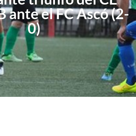
B ante el FC Ascó (2-
0)