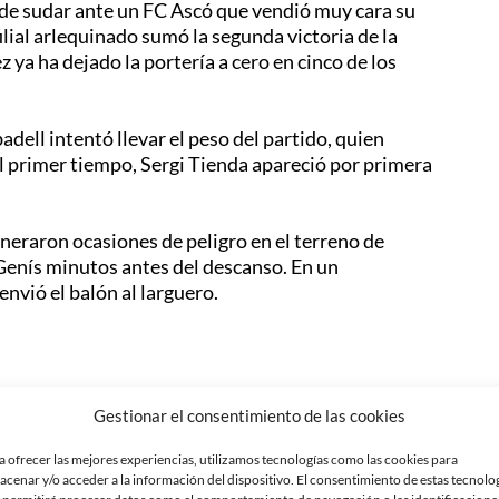
s de sudar ante un FC Ascó que vendió muy cara su
filial arlequinado sumó la segunda victoria de la
ya ha dejado la portería a cero en cinco de los
adell intentó llevar el peso del partido, quien
el primer tiempo, Sergi Tienda apareció por primera
neraron ocasiones de peligro en el terreno de
e Genís minutos antes del descanso. En un
envió el balón al larguero.
buscó con insistencia el primer gol de la tarde. Sin
Gestionar el consentimiento de las cookies
s intervenciones de Sergi Tienda evitaron que los
a ofrecer las mejores experiencias, utilizamos tecnologías como las cookies para
acenar y/o acceder a la información del dispositivo. El consentimiento de estas tecnolo
lequinado detuvo un disparo al primer palo de