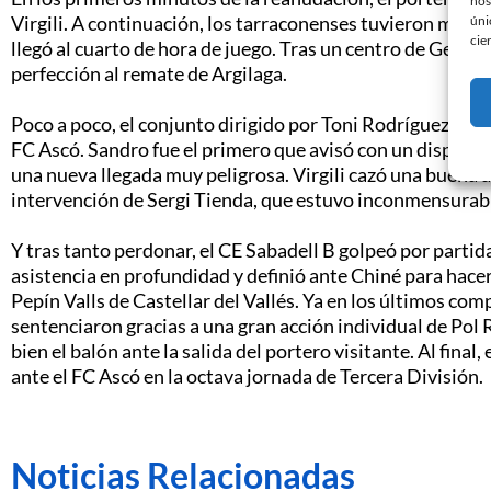
nos
Virgili. A continuación, los tarraconenses tuvieron más l
úni
cie
llegó al cuarto de hora de juego. Tras un centro de Genís 
perfección al remate de Argilaga.
Poco a poco, el conjunto dirigido por Toni Rodríguez se d
FC Ascó. Sandro fue el primero que avisó con un disparo d
una nueva llegada muy peligrosa. Virgili cazó una buena as
intervención de Sergi Tienda, que estuvo inconmensurable
Y tras tanto perdonar, el CE Sabadell B golpeó por partid
asistencia en profundidad y definió ante Chiné para hacer 
Pepín Valls de Castellar del Vallés. Ya en los últimos com
sentenciaron gracias a una gran acción individual de Pol 
bien el balón ante la salida del portero visitante. Al final,
ante el FC Ascó en la octava jornada de Tercera División.
Noticias Relacionadas