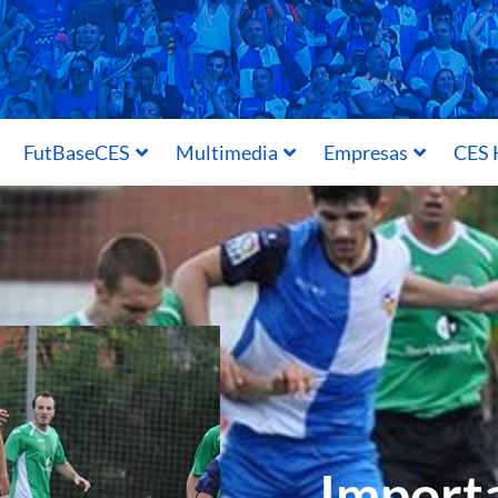
FutBaseCES
Multimedia
Empresas
CES 
Importa