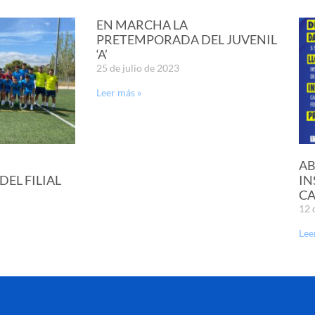
EN MARCHA LA
PRETEMPORADA DEL JUVENIL
‘A’
25 de julio de 2023
Leer más »
AB
EL FILIAL
IN
CA
12 
Lee