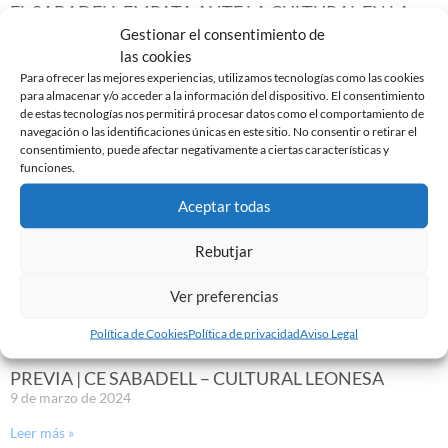
EL SABADELL EMPATA ANTE LA CULTURAL EN LA
NOVA CREU ALTA
Gestionar el consentimiento de
10 de marzo de 2024
las cookies
Para ofrecer las mejores experiencias, utilizamos tecnologías como las cookies
Leer más »
para almacenar y/o acceder a la información del dispositivo. El consentimiento
de estas tecnologías nos permitirá procesar datos como el comportamiento de
navegación o las identificaciones únicas en este sitio. No consentir o retirar el
consentimiento, puede afectar negativamente a ciertas características y
funciones.
Aceptar todas
Rebutjar
Ver preferencias
Política de Cookies
Política de privacidad
Aviso Legal
PREVIA | CE SABADELL – CULTURAL LEONESA
9 de marzo de 2024
Leer más »