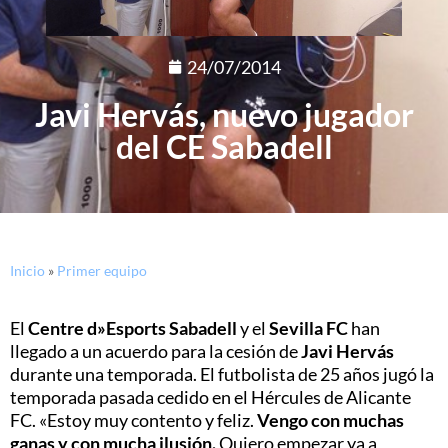
24/07/2014
Javi Hervás, nuevo jugador
del CE Sabadell
Inicio
»
Primer equipo
El
Centre d»Esports Sabadell
y el
Sevilla FC
han
llegado a un acuerdo para la cesión de
Javi Hervás
durante una temporada. El futbolista de 25 años jugó la
temporada pasada cedido en el Hércules de Alicante
FC. «Estoy muy contento y feliz.
Vengo con muchas
ganas y con mucha ilusión.
Quiero empezar ya a