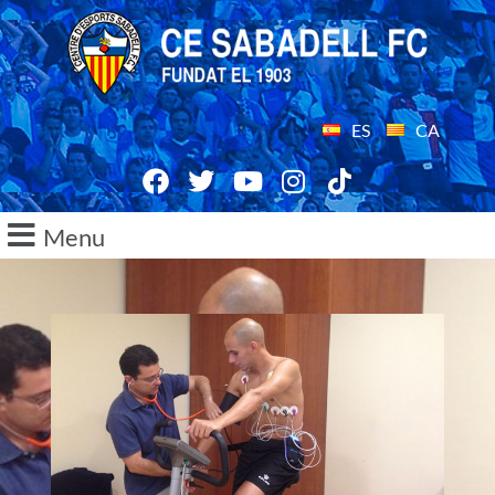
ES
CA
Menu