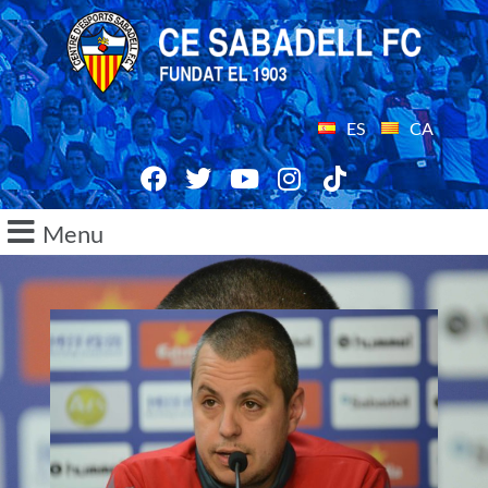
ES
CA
Menu