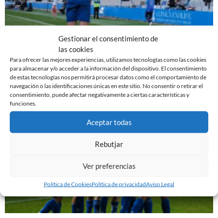
Gestionar el consentimiento de
EL SABADELL EMPATA ANTE LA CULTURAL EN LA
las cookies
NOVA CREU ALTA
Para ofrecer las mejores experiencias, utilizamos tecnologías como las cookies
para almacenar y/o acceder a la información del dispositivo. El consentimiento
10 de marzo de 2024
de estas tecnologías nos permitirá procesar datos como el comportamiento de
navegación o las identificaciones únicas en este sitio. No consentir o retirar el
Leer más »
consentimiento, puede afectar negativamente a ciertas características y
funciones.
Aceptar todas
Rebutjar
Ver preferencias
Política de Cookies
Política de privacidad
Aviso Legal