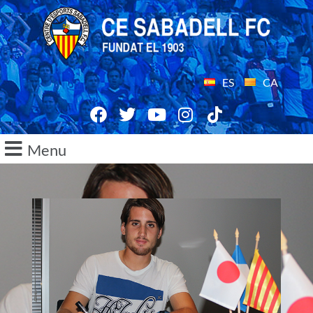
ES
CA
Menu