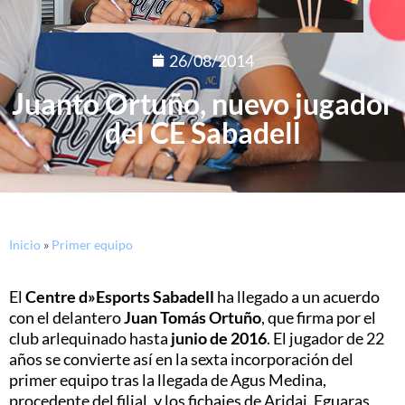
26/08/2014
Juanto Ortuño, nuevo jugador
del CE Sabadell
Inicio
»
Primer equipo
El
Centre d»Esports Sabadell
ha llegado a un acuerdo
con el delantero
Juan Tomás Ortuño
, que firma por el
club arlequinado hasta
junio de 2016
. El jugador de 22
años se convierte así en la sexta incorporación del
primer equipo tras la llegada de Agus Medina,
procedente del filial, y los fichajes de Aridai, Eguaras,