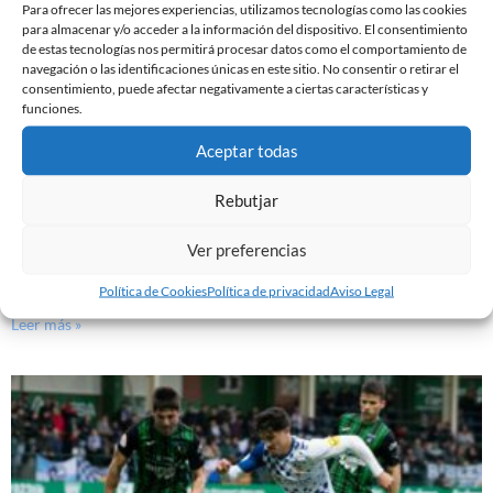
Para ofrecer las mejores experiencias, utilizamos tecnologías como las cookies
para almacenar y/o acceder a la información del dispositivo. El consentimiento
de estas tecnologías nos permitirá procesar datos como el comportamiento de
navegación o las identificaciones únicas en este sitio. No consentir o retirar el
consentimiento, puede afectar negativamente a ciertas características y
funciones.
Aceptar todas
Rebutjar
Ver preferencias
PREVIA | CE SABADELL – CULTURAL LEONESA
9 de marzo de 2024
Política de Cookies
Política de privacidad
Aviso Legal
Leer más »