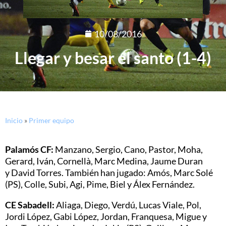
10/08/2016
Llegar y besar el santo (1-4)
Inicio
»
Primer equipo
Palamós CF:
Manzano, Sergio, Cano, Pastor, Moha,
Gerard, Iván, Cornellà, Marc Medina, Jaume Duran
y David Torres. También han jugado: Amós, Marc Solé
(PS), Colle, Subi, Agi, Pime, Biel y Álex Fernández.
CE Sabadell:
Aliaga, Diego, Verdú, Lucas Viale, Pol,
Jordi López, Gabi López, Jordan, Franquesa, Migue y