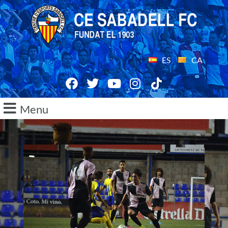
ES
CA
Menu