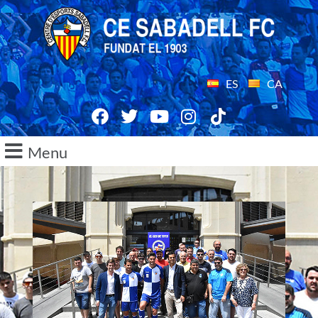
ES
CA
Menu