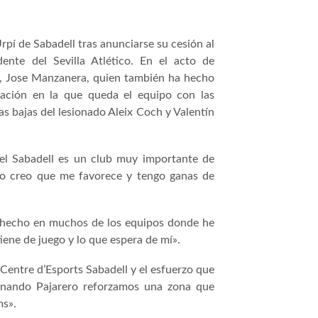
pí de Sabadell tras anunciarse su cesión al
ente del Sevilla Atlético. En el acto de
b, Jose Manzanera, quien también ha hecho
uación en la que queda el equipo con las
s bajas del lesionado Aleix Coch y Valentín
 el Sabadell es un club muy importante de
ipo creo que me favorece y tengo ganas de
e hecho en muchos de los equipos donde he
iene de juego y lo que espera de mí».
 Centre d’Esports Sabadell y el esfuerzo que
ernando Pajarero reforzamos una zona que
ams».