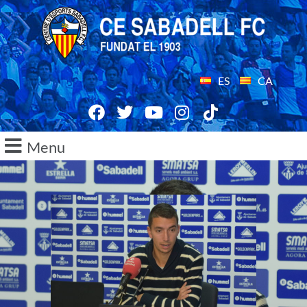
ES
CA
Menu