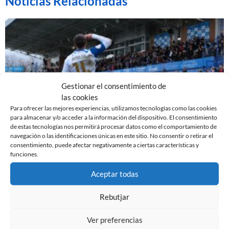
Noticias Relacionadas
Gestionar el consentimiento de
las cookies
Para ofrecer las mejores experiencias, utilizamos tecnologías como las cookies
para almacenar y/o acceder a la información del dispositivo. El consentimiento
de estas tecnologías nos permitirá procesar datos como el comportamiento de
navegación o las identificaciones únicas en este sitio. No consentir o retirar el
EL SABADELL EMPATA ANTE LA CULTURAL EN LA
consentimiento, puede afectar negativamente a ciertas características y
NOVA CREU ALTA
funciones.
10 de marzo de 2024
Aceptar todas
Leer más »
Rebutjar
Ver preferencias