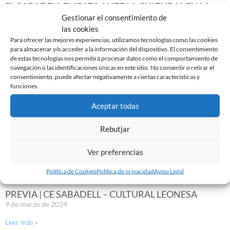
EL SABADELL EMPATA ANTE LA CULTURAL EN LA
NOVA CREU ALTA
Gestionar el consentimiento de
10 de marzo de 2024
las cookies
Para ofrecer las mejores experiencias, utilizamos tecnologías como las cookies
Leer más »
para almacenar y/o acceder a la información del dispositivo. El consentimiento
de estas tecnologías nos permitirá procesar datos como el comportamiento de
navegación o las identificaciones únicas en este sitio. No consentir o retirar el
consentimiento, puede afectar negativamente a ciertas características y
funciones.
Aceptar todas
Rebutjar
Ver preferencias
Política de Cookies
Política de privacidad
Aviso Legal
PREVIA | CE SABADELL – CULTURAL LEONESA
9 de marzo de 2024
Leer más »