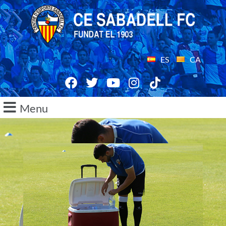
ES
CA
Menu