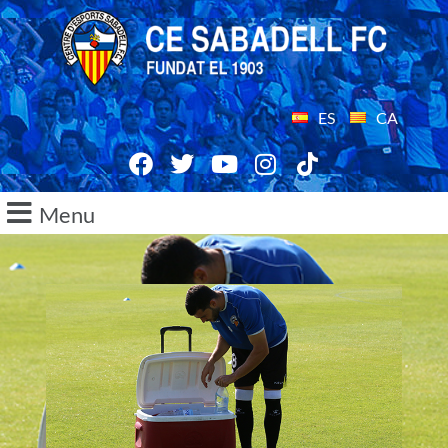
ES
CA
Menu