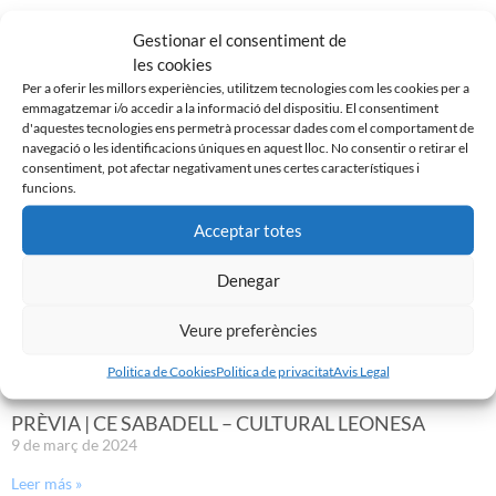
EL SABADELL EMPATA DAVANT LA CULTURAL A LA
NOVA CREU ALTA
Gestionar el consentiment de
10 de març de 2024
les cookies
Per a oferir les millors experiències, utilitzem tecnologies com les cookies per a
Leer más »
emmagatzemar i/o accedir a la informació del dispositiu. El consentiment
d'aquestes tecnologies ens permetrà processar dades com el comportament de
navegació o les identificacions úniques en aquest lloc. No consentir o retirar el
consentiment, pot afectar negativament unes certes característiques i
funcions.
Acceptar totes
Denegar
Veure preferències
Politica de Cookies
Politica de privacitat
Avis Legal
PRÈVIA | CE SABADELL – CULTURAL LEONESA
9 de març de 2024
Leer más »