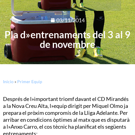
03/11/2014
Pla d»entrenaments del 3 al 9
de novembre
Inicio
»
Primer Equip
Després de l»important triomf davant el CD Mirandés
a la Nova Creu Alta, l»equip dirigit per Miquel Olmo ja
prepara el pròxim compromís de la Lliga Adelante. Per
arribar en condicions òptimes al matx que es disputarà
a l»Anxo Carro, el cos tècnic ha planificat els següents
entrenaments: