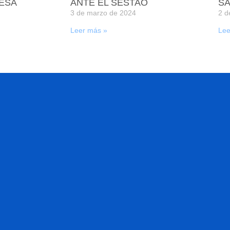
ESA
ANTE EL SESTAO
SA
3 de marzo de 2024
2 d
Leer más »
Lee