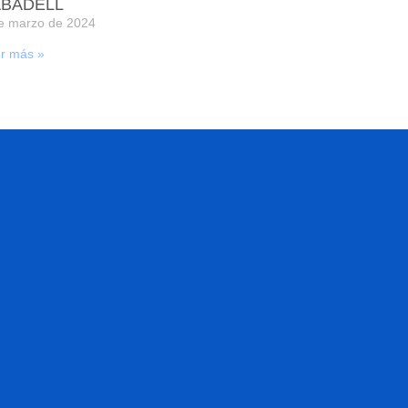
BADELL
e marzo de 2024
r más »