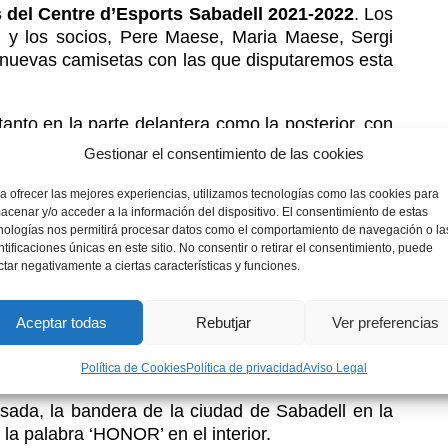
 del
Centre d’Esports Sabadell
2021-2022
. Los
, y los socios, Pere Maese, Maria Maese, Sergi
s nuevas camisetas con las que disputaremos esta
anto en la parte delantera como la posterior, con
as azules.
Gestionar el consentimiento de las cookies
a ofrecer las mejores experiencias, utilizamos tecnologías como las cookies para
acenar y/o acceder a la información del dispositivo. El consentimiento de estas
nologías nos permitirá procesar datos como el comportamiento de navegación o la
 naranja, cuenta con la silueta de uno de los
ntificaciones únicas en este sitio. No consentir o retirar el consentimiento, puede
nuestra ciudad, la
Torre del agua
. Un edificio
ctar negativamente a ciertas características y funciones.
lizado como depósito para resolver el déficit de
 la Creu Alta. Todo un símbolo identificado con
Aceptar todas
Rebutjar
Ver preferencias
la Primera RFEF.
Política de Cookies
Política de privacidad
Aviso Legal
ada, la bandera de la ciudad de Sabadell en la
 la palabra ‘HONOR’ en el interior.