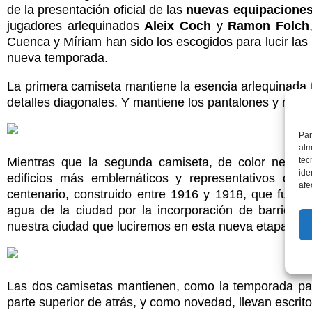
de la presentación oficial de las
nuevas equipaciones
jugadores arlequinados
Aleix Coch
y
Ramon Folch
Cuenca y Míriam han sido los escogidos para lucir la
nueva temporada.
La primera camiseta mantiene la esencia arlequinada t
detalles diagonales. Y mantiene los pantalones y medi
Par
alm
tec
Mientras que la segunda camiseta, de color negro y
ide
edificios más emblemáticos y representativos de 
afe
centenario, construido entre 1916 y 1918, que fue uti
agua de la ciudad por la incorporación de barrio de
nuestra ciudad que luciremos en esta nueva etapa en 
Las dos camisetas mantienen, como la temporada pas
parte superior de atrás, y como novedad, llevan escrito