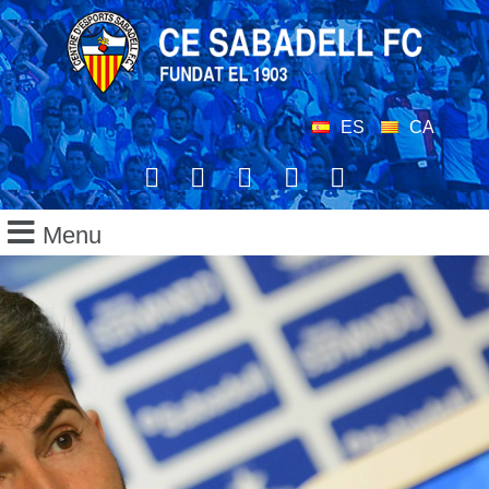
ES
CA
Menu