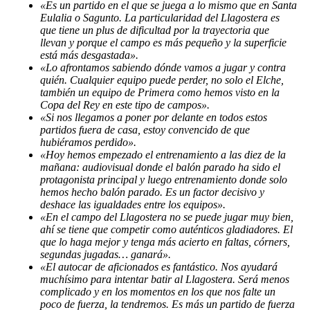
«Es un partido en el que se juega a lo mismo que en Santa
Eulalia o Sagunto. La particularidad del Llagostera es
que tiene un plus de dificultad por la trayectoria que
llevan y porque el campo es más pequeño y la superficie
está más desgastada».
«Lo afrontamos sabiendo dónde vamos a jugar y contra
quién. Cualquier equipo puede perder, no solo el Elche,
también un equipo de Primera como hemos visto en la
Copa del Rey en este tipo de campos».
«Si nos llegamos a poner por delante en todos estos
partidos fuera de casa, estoy convencido de que
hubiéramos perdido».
«Hoy hemos empezado el entrenamiento a las diez de la
mañana: audiovisual donde el balón parado ha sido el
protagonista principal y luego entrenamiento donde solo
hemos hecho balón parado. Es un factor decisivo y
deshace las igualdades entre los equipos».
«En el campo del Llagostera no se puede jugar muy bien,
ahí se tiene que competir como auténticos gladiadores. El
que lo haga mejor y tenga más acierto en faltas, córners,
segundas jugadas… ganará».
«El autocar de aficionados es fantástico. Nos ayudará
muchísimo para intentar batir al Llagostera. Será menos
complicado y en los momentos en los que nos falte un
poco de fuerza, la tendremos. Es más un partido de fuerza