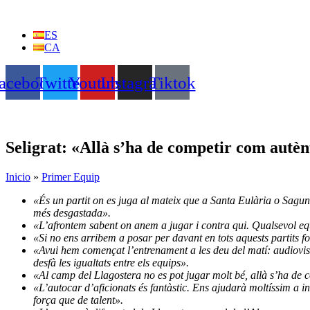
Vés
al
ES
contingut
CA
acebook
Twitter
Youtube
Instagram
Tiktok
Seligrat: «Allà s’ha de competir com autèn
Inicio
»
Primer Equip
«És un partit on es juga al mateix que a Santa Eulària o Sagunt. 
més desgastada».
«L’afrontem sabent on anem a jugar i contra qui. Qualsevol eq
«Si no ens arribem a posar per davant en tots aquests partits 
«Avui hem començat l’entrenament a les deu del matí: audiovisua
desfà les igualtats entre els equips».
«Al camp del Llagostera no es pot jugar molt bé, allà s’ha de 
«L’autocar d’aficionats és fantàstic. Ens ajudarà moltíssim a i
força que de talent».