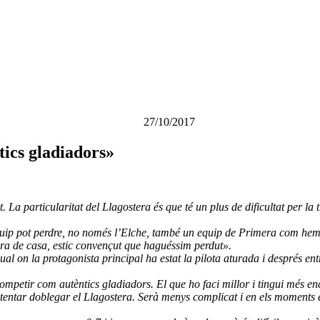
27/10/2017
tics gladiadors»
La particularitat del Llagostera és que té un plus de dificultat per la t
uip pot perdre, no només l’Elche, també un equip de Primera com hem 
fora de casa, estic convençut que haguéssim perdut».
l on la protagonista principal ha estat la pilota aturada i després en
competir com autèntics gladiadors. El que ho faci millor i tingui més e
ntentar doblegar el Llagostera. Serà menys complicat i en els moments e