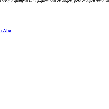
o ser que guanyem 0-7 i juguem com els àngels, però és difícil que això
u Alta