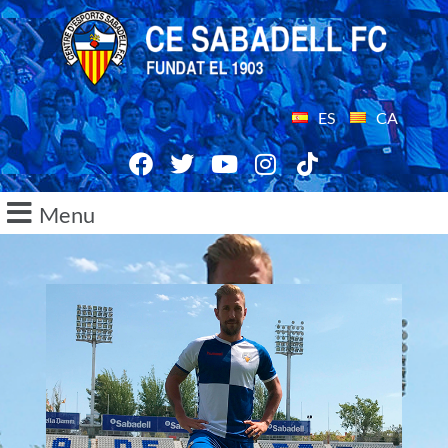
ES
CA
Menu