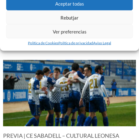
Aceptar todas
Rebutjar
EL SABADELL EMPATA ANTE LA CULTURAL EN LA
NOVA CREU ALTA
Ver preferencias
10 de marzo de 2024
Política de Cookies
Política de privacidad
Aviso Legal
Leer más »
PREVIA | CE SABADELL – CULTURAL LEONESA