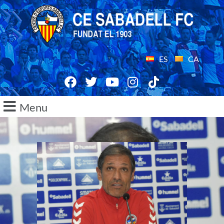
ES
CA
Menu