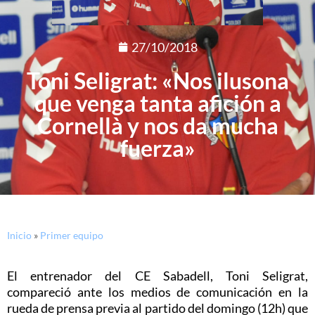
27/10/2018
Toni Seligrat: «Nos ilusona
que venga tanta afición a
Cornellà y nos da mucha
fuerza»
Inicio
»
Primer equipo
El entrenador del CE Sabadell, Toni Seligrat,
compareció ante los medios de comunicación en la
rueda de prensa previa al partido del domingo (12h) que