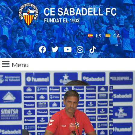
ES
CA
Menu