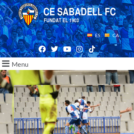
ES
CA
Menu