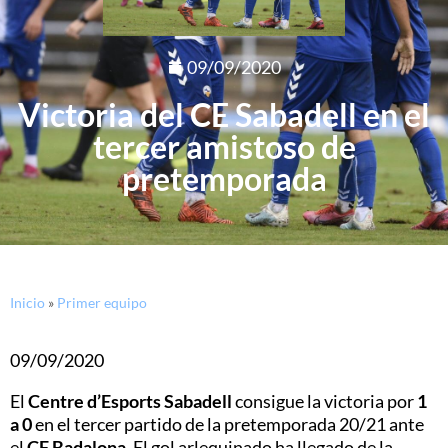
09/09/2020
Victoria del CE Sabadell en el
tercer amistoso de
pretemporada
Inicio
»
Primer equipo
09/09/2020
El
Centre d’Esports Sabadell
consigue la victoria por
1
a 0
en el tercer partido de la pretemporada 20/21 ante
el
CF Badalona
. El gol arlequinado ha llegado de la