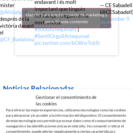
endavant i és molt
míster
— CE Sabadell
important que tinguin
@Ahidalgo8
(@CESabadell
confiança i creguin en la
Haz clic para aceptar cookies de marketing y
després de la
September 9,
nostra idea.
permitir este contenido
victòria davant
2020
#5000Arlequinats
|
el
#SentlOrgullArlequinat
@CF_Badalona
pic.twitter.com/bO8nvTckSl
Noticias Relacionadas
Gestionar el consentimiento de
las cookies
Para ofrecer las mejores experiencias, utilizamos tecnologías como las cookies
para almacenar y/o acceder a la información del dispositivo. El consentimiento
de estas tecnologías nos permitirá procesar datos como el comportamiento de
navegación o las identificaciones únicas en este sitio. No consentir o retirar el
consentimiento, puede afectar negativamente a ciertas características y