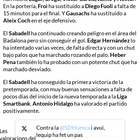
En la portería,
Froi
ha sustituido a
Diego Fuoli
a falta de
15 minutos para el final. Y
Gausachs
ha sustituido a
Aleix Coch
en el eje defensivo.
El
Sabadell
ha continuado creando peligro en el área del
Badalona pero sin conseguir el gol.
Edgar Hernández
lo
ha intentado varias veces, de falta directa y con un chut
bajo palos que ha marchado rozando el palo.
Heber
Pena
también lo ha probado con un potente chut que ha
marchado desviado.
El
Sabadell
ha conseguido la primera victoria de la
pretemporada, con muy buenas sensaciones a falta de
pocos días del inicio de la nueva temporada a la
Liga
Smartbank
.
Antonio Hidalgo
ha valorado el partido
positivamente.
Contra la
@SDHuesca
i avui,
Les
lequip ha fet un pas
valoracions del