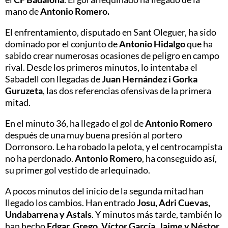
mano de
Antonio Romero.
El enfrentamiento, disputado en Sant Oleguer, ha sido
dominado por el conjunto de
Antonio Hidalgo
que ha
sabido crear numerosas ocasiones de peligro en campo
rival. Desde los primeros minutos, lo intentaba el
Sabadell con llegadas de
Juan Hernández i Gorka
Guruzeta
, las dos referencias ofensivas de la primera
mitad.
En el minuto 36, ha llegado el gol de
Antonio Romero
después de una muy buena presión al portero
Dorronsoro. Le ha robado la pelota, y el centrocampista
no ha perdonado.
Antonio
Romero
, ha conseguido así,
su primer gol vestido de arlequinado.
A pocos minutos del inicio de la segunda mitad han
llegado los cambios. Han entrado
Josu, Adri Cuevas,
Undabarrena y Astals
. Y minutos más tarde, también lo
han hecho
Edgar, Grego, Víctor García, Jaime y Néstor
.