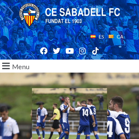
ES
CA
Menu