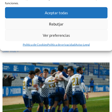
funciones.
Aceptar todas
Rebutjar
EL SABADELL EMPATA ANTE LA CULTURAL EN LA
Ver preferencias
NOVA CREU ALTA
10 de marzo de 2024
Política de Cookies
Política de privacidad
Aviso Legal
Leer más »