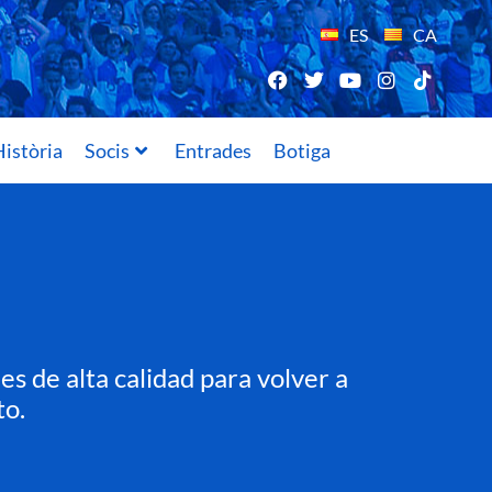
ES
CA
istòria
Socis
Entrades
Botiga
s de alta calidad para volver a
to.