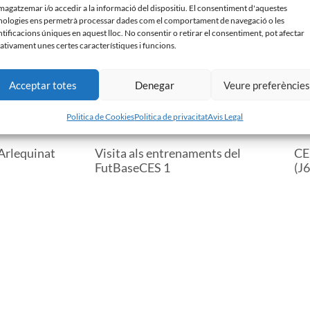
agatzemar i/o accedir a la informació del dispositiu. El consentiment d'aquestes
nologies ens permetrà processar dades com el comportament de navegació o les
ntificacions úniques en aquest lloc. No consentir o retirar el consentiment, pot afectar
ativament unes certes característiques i funcions.
Acceptar totes
Denegar
Veure preferèncie
Politica de Cookies
Politica de privacitat
Avis Legal
Arlequinat
Visita als entrenaments del
CE 
FutBaseCES 1
(J6