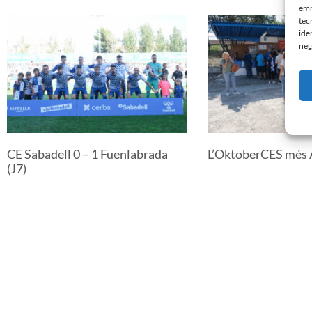
emm
tec
ide
neg
CE Sabadell 0 – 1 Fuenlabrada
L’OktoberCES més 
(J7)