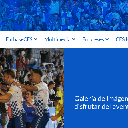
FutbaseCES
Multimedia
Empreses
CES H
Galería de imágene
disfrutar del even