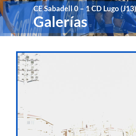
CE Sabadell 0 – 1 CD Lugo (J13
Galerías