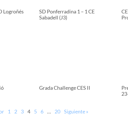
SD Logroñés
SD Ponferradina 1 – 1 CE
CE
Sabadell (J3)
Pr
ió
Grada Challenge CES II
Pre
23
or
1
2
3
4
5
6
…
20
Siguiente »