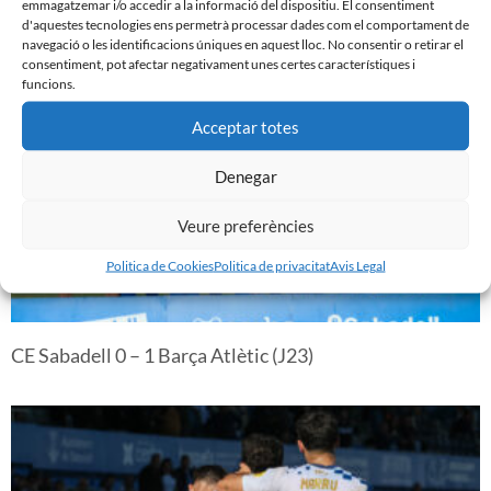
emmagatzemar i/o accedir a la informació del dispositiu. El consentiment
d'aquestes tecnologies ens permetrà processar dades com el comportament de
L’afició a la Nova Creu Alta davant el Barça Atlètic
navegació o les identificacions úniques en aquest lloc. No consentir o retirar el
consentiment, pot afectar negativament unes certes característiques i
funcions.
Acceptar totes
Denegar
Veure preferències
Politica de Cookies
Politica de privacitat
Avis Legal
CE Sabadell 0 – 1 Barça Atlètic (J23)