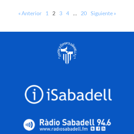
« Anterior
1
2
3
4
…
20
Siguiente »