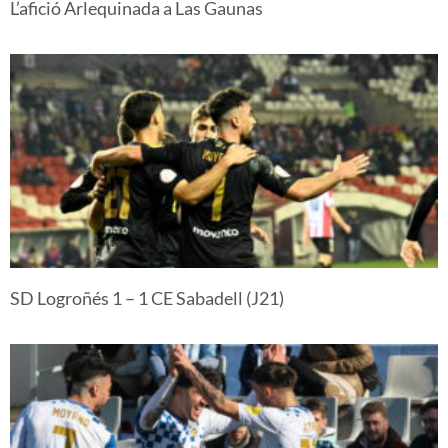
L’afició Arlequinada a Las Gaunas
SD Logroñés 1 – 1 CE Sabadell (J21)