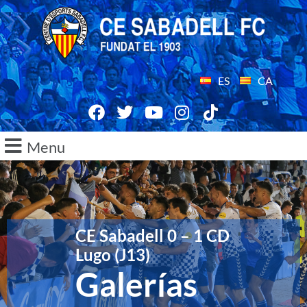
ES
CA
Menu
CE Sabadell 0 – 1 CD
Lugo (J13)
Galerías