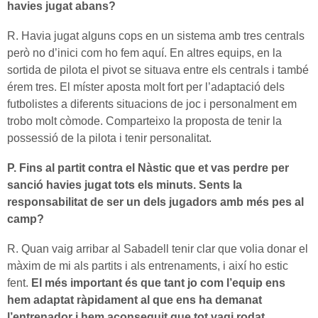
havies jugat abans?
R. Havia jugat alguns cops en un sistema amb tres centrals
però no d’inici com ho fem aquí. En altres equips, en la
sortida de pilota el pivot se situava entre els centrals i també
érem tres. El míster aposta molt fort per l’adaptació dels
futbolistes a diferents situacions de joc i personalment em
trobo molt còmode. Comparteixo la proposta de tenir la
possessió de la pilota i tenir personalitat.
P. Fins al partit contra el Nàstic que et vas perdre per
sanció havies jugat tots els minuts. Sents la
responsabilitat de ser un dels jugadors amb més pes al
camp?
R. Quan vaig arribar al Sabadell tenir clar que volia donar el
màxim de mi als partits i als entrenaments, i així ho estic
fent.
El més important és que tant jo com l’equip ens
hem adaptat ràpidament al que ens ha demanat
l’entrenador i hem aconseguit que tot vagi rodat.