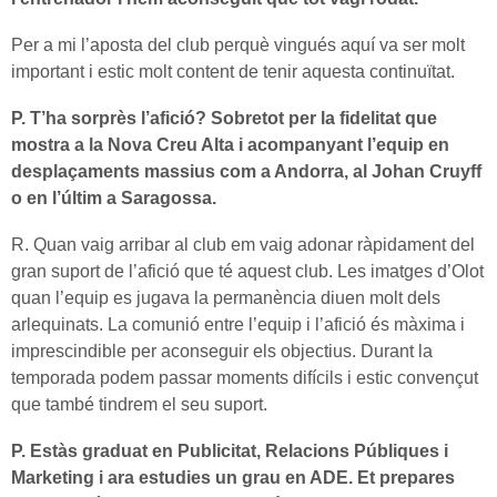
Per a mi l’aposta del club perquè vingués aquí va ser molt
important i estic molt content de tenir aquesta continuïtat.
P. T’ha sorprès l’afició? Sobretot per la fidelitat que
mostra a la Nova Creu Alta i acompanyant l’equip en
desplaçaments massius com a Andorra, al Johan Cruyff
o en l’últim a Saragossa.
R. Quan vaig arribar al club em vaig adonar ràpidament del
gran suport de l’afició que té aquest club. Les imatges d’Olot
quan l’equip es jugava la permanència diuen molt dels
arlequinats. La comunió entre l’equip i l’afició és màxima i
imprescindible per aconseguir els objectius. Durant la
temporada podem passar moments difícils i estic convençut
que també tindrem el seu suport.
P. Estàs graduat en Publicitat, Relacions Públiques i
Marketing i ara estudies un grau en ADE. Et prepares