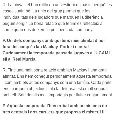
R. La pinya i el bon rotllo en un vestidor és bàsic perquè les
coses surtin bé. La unió del grup permet que les
individualitats dels jugadors que marquen la diferència
puguin sorgir. La bona relació que tenim es reflecteix al
camp quan ens deixem la pell per cada company.
P. Un dels companys amb qui tens més afinitat dins i
fora del camp és Ian Mackay. Porter i central.
Curiosament la temporada passada jugaves a l’UCAM i
ell al Real Murcia.
R. Tinc una molt bona relació amb Ian Mackay i una gran
afinitat. Ens hem conegut personalment aquesta temporada
i com amb els altres companys som una família. Cada partit
ens marquem objectius i tota la defensa està molt segura
amb ell. Són detalls molt importants per lluitar conjuntament.
P. Aquesta temporada t’has trobat amb un sistema de
tres centrals i dos carrilers que proposa el míster. Hi