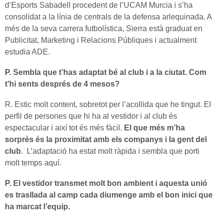
d’Esports Sabadell procedent de l’UCAM Murcia i s’ha
consolidat a la línia de centrals de la defensa arlequinada. A
més de la seva carrera futbolística, Sierra està graduat en
Publicitat, Marketing i Relacions Públiques i actualment
estudia ADE.
P. Sembla que t’has adaptat bé al club i a la ciutat. Com
t’hi sents després de 4 mesos?
R. Estic molt content, sobretot per l’acollida que he tingut. El
perfil de persones que hi ha al vestidor i al club és
espectacular i així tot és més fàcil.
El que més m’ha
sorprès és la proximitat amb els companys i la gent del
club
. L’adaptació ha estat molt ràpida i sembla que porti
molt temps aquí.
P. El vestidor transmet molt bon ambient i aquesta unió
es trasllada al camp cada diumenge amb el bon inici que
ha marcat l’equip.