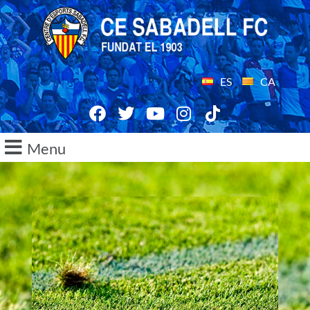
ES
CA
Menu