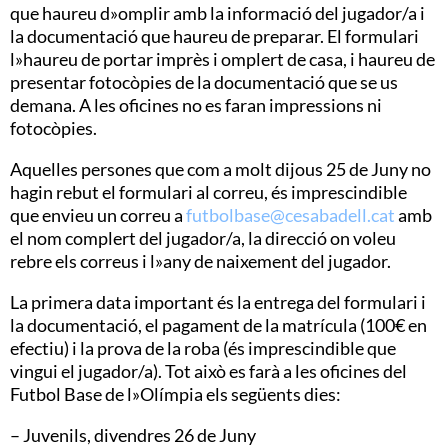
que haureu d»omplir amb la informació del jugador/a i
la documentació que haureu de preparar. El formulari
l»haureu de portar imprès i omplert de casa, i haureu de
presentar fotocòpies de la documentació que se us
demana. A les oficines no es faran impressions ni
fotocòpies.
Aquelles persones que com a molt dijous 25 de Juny no
hagin rebut el formulari al correu, és imprescindible
que envieu un correu a
futbolbase@cesabadell.cat
amb
el nom complert del jugador/a, la direcció on voleu
rebre els correus i l»any de naixement del jugador.
La primera data important és la entrega del formulari i
la documentació, el pagament de la matrícula (100€ en
efectiu) i la prova de la roba (és imprescindible que
vingui el jugador/a). Tot això es farà a les oficines del
Futbol Base de l»Olímpia els següents dies:
– Juvenils, divendres 26 de Juny