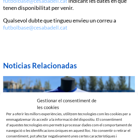
futbolbase@cesabadell.cat
indicant les dates en que
tenen disponibilitat per venir.
Qualsevol dubte que tingueu envieu un correu a
futbolbase@cesabadell.cat
Noticias Relacionadas
Gestionar el consentiment de
les cookies
Per a oferir les millors experiències, utilitzem tecnologies com les cookies per a
emmagatzemar i/o accedir a la informació del dispositiu. El consentiment
d'aquestes tecnologies ens permetrà processar dades com el comportament de
navegació o les identificacions úniques en aquest lloc. No consentir o retirar el
consentiment, pot afectar negativament unes certes característiques i