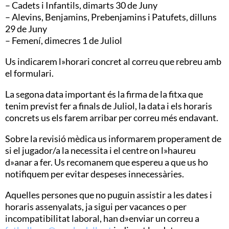
– Cadets i Infantils, dimarts 30 de Juny
– Alevins, Benjamins, Prebenjamins i Patufets, dilluns
29 de Juny
– Femení, dimecres 1 de Juliol
Us indicarem l»horari concret al correu que rebreu amb
el formulari.
La segona data important és la firma de la fitxa que
tenim previst fer a finals de Juliol, la data i els horaris
concrets us els farem arribar per correu més endavant.
Sobre la revisió mèdica us informarem properament de
si el jugador/a la necessita i el centre on l»haureu
d»anar a fer. Us recomanem que espereu a que us ho
notifiquem per evitar despeses innecessàries.
Aquelles persones que no puguin assistir a les dates i
horaris assenyalats, ja sigui per vacances o per
incompatibilitat laboral, han d»enviar un correu a