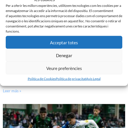
Per a oferir les millors experiències, utilitzem tecnologies com les cookies per a
emmagatzemar i/o accedir a la informació del dispositiu. El consentiment
d'aquestes tecnologies ens permetrà processar dades com el comportament de
navegació o les identificacions úniques en aquest lloc. No consentir o retirar el
consentiment, pot afectar negativament unes certes característiques i
funcions.
Acceptar totes
Denegar
Veure preferències
PRÈVIA | CE SABADELL – CULTURAL LEONESA
Politica de Cookies
Politica de privacitat
Avis Legal
9 de març de 2024
Leer más »