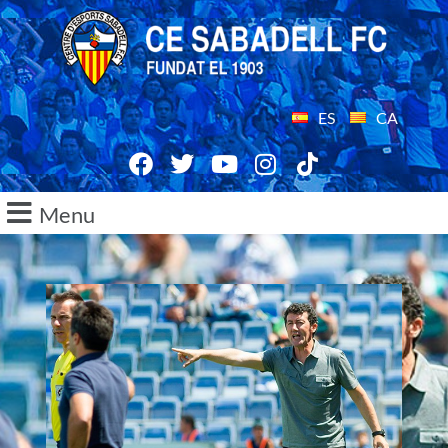
ES
CA
Menu