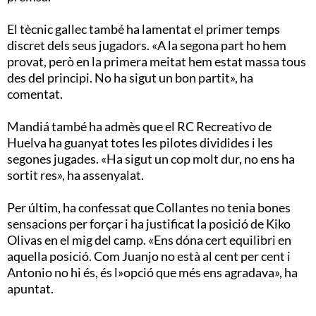
El tècnic gallec també ha lamentat el primer temps
discret dels seus jugadors. «A la segona part ho hem
provat, però en la primera meitat hem estat massa tous
des del principi. No ha sigut un bon partit», ha
comentat.
Mandiá també ha admès que el RC Recreativo de
Huelva ha guanyat totes les pilotes dividides i les
segones jugades. «Ha sigut un cop molt dur, no ens ha
sortit res», ha assenyalat.
Per últim, ha confessat que Collantes no tenia bones
sensacions per forçar i ha justificat la posició de Kiko
Olivas en el mig del camp. «Ens dóna cert equilibri en
aquella posició. Com Juanjo no està al cent per cent i
Antonio no hi és, és l»opció que més ens agradava», ha
apuntat.