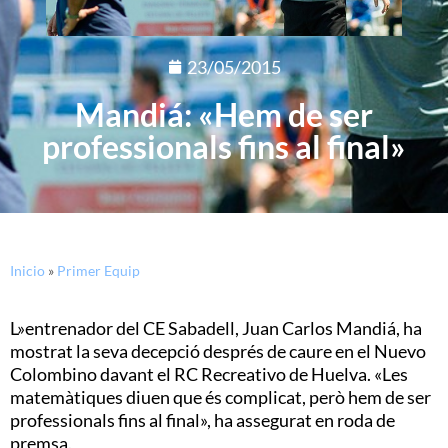
23/05/2015
Mandiá: «Hem de ser
professionals fins al final»
Inicio
»
Primer Equip
L»entrenador del CE Sabadell, Juan Carlos Mandiá, ha
mostrat la seva decepció després de caure en el Nuevo
Colombino davant el RC Recreativo de Huelva. «Les
matemàtiques diuen que és complicat, però hem de ser
professionals fins al final», ha assegurat en roda de
premsa.