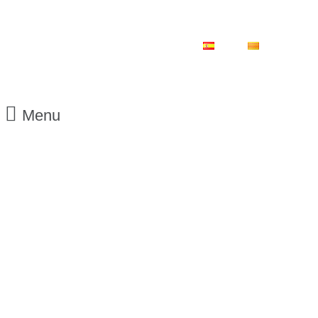
ES
CA
Menu