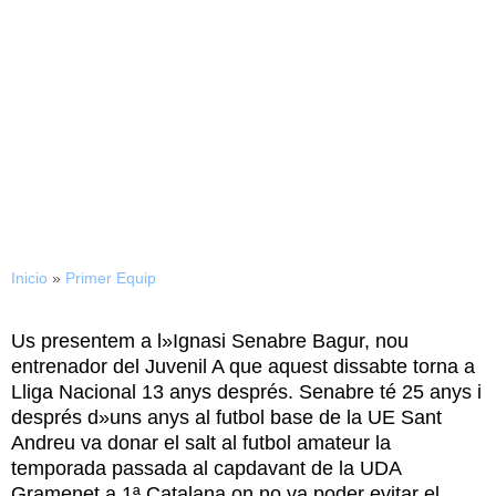
25/08/2015
Ojalá algún jugador pueda
dar el salto a la Nova Creu
Alta
Inicio
»
Primer Equip
Us presentem a l»Ignasi Senabre Bagur, nou
entrenador del Juvenil A que aquest dissabte torna a
Lliga Nacional 13 anys després. Senabre té 25 anys i
després d»uns anys al futbol base de la UE Sant
Andreu va donar el salt al futbol amateur la
temporada passada al capdavant de la UDA
Gramenet a 1ª Catalana on no va poder evitar el