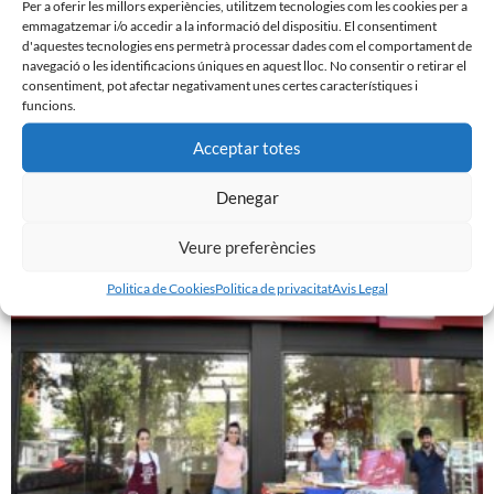
Per a oferir les millors experiències, utilitzem tecnologies com les cookies per a
emmagatzemar i/o accedir a la informació del dispositiu. El consentiment
d'aquestes tecnologies ens permetrà processar dades com el comportament de
navegació o les identificacions úniques en aquest lloc. No consentir o retirar el
consentiment, pot afectar negativament unes certes característiques i
funcions.
Acceptar totes
VALERO I EL CE SABADELL CONTINUARAN JUNTS 2
ANYS MÉS
Denegar
20 de setembre de 2022
Veure preferències
Leer más »
Politica de Cookies
Politica de privacitat
Avis Legal