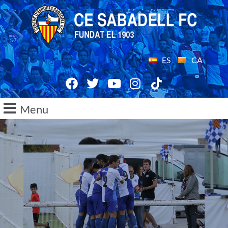
ES
CA
Menu