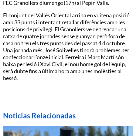
l’EC Granollers diumenge (17h) al Pepín Valls.
El conjunt del Vallès Oriental arriba en vuitena posició
amb 33 punts i intentant retallar diferències amb les
posicions de privilegi. El Granollers ve de trencar una
ratxa de quatre jornades sense guanyar, però fora de
casa no treu els tres punts des del passat 4 d’octubre.
Una jornada més, José Solivelles tindrà problemes per
confeccionar l’onze inicial. Ferreira i Marc Martí són
baixa per lesió i Xavi Civil, el nou home gol de l’equip,
serà dubte fins a última hora amb unes molèsties al
bessó.
Noticias Relacionadas