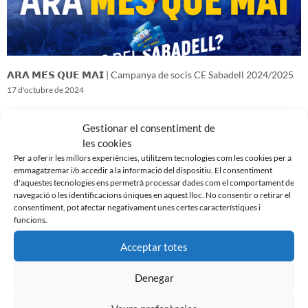
𝗔𝗥𝗔 𝗠𝗘́𝗦 𝗤𝗨𝗘 𝗠𝗔𝗜 | Campanya de socis CE Sabadell 2024/2025
17 d'octubre de 2024
Gestionar el consentiment de
les cookies
Per a oferir les millors experiències, utilitzem tecnologies com les cookies per a
emmagatzemar i/o accedir a la informació del dispositiu. El consentiment
d'aquestes tecnologies ens permetrà processar dades com el comportament de
navegació o les identificacions úniques en aquest lloc. No consentir o retirar el
consentiment, pot afectar negativament unes certes característiques i
funcions.
Acceptar totes
Denegar
𝑽𝒆𝒏𝒊𝒎 𝒅’𝒖𝒏𝒂 𝒈𝒓𝒂𝒏 𝒃𝒂𝒕𝒂𝒍𝒍𝒂…𝒊 𝒂𝒏𝒆𝒎 𝒂 𝒑𝒆𝒓 𝒍𝒂 𝒔𝒆𝒈𝒖̈𝒆𝒏𝒕
16 d'octubre de 2024