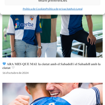
Veure preferències
Politica de Cookies
Politica de privacitat
Avis Legal
𝐀𝐑𝐀 𝐌𝐄́𝐒 𝐐𝐔𝐄 𝐌𝐀𝐈: 𝐥𝐚 𝐜𝐢𝐮𝐭𝐚𝐭 𝐚𝐦𝐛 𝐞𝐥 𝐒𝐚𝐛𝐚𝐝𝐞𝐥𝐥 𝐢 𝐞𝐥 𝐒𝐚𝐛𝐚𝐝𝐞𝐥𝐥 𝐚𝐦𝐛 𝐥𝐚
𝐜𝐢𝐮𝐭𝐚𝐭
16 d'octubre de 2024