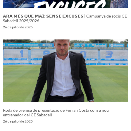
𝗔𝗥𝗔 𝗠𝗘́𝗦 𝗤𝗨𝗘 𝗠𝗔𝗜: 𝗦𝗘𝗡𝗦𝗘 𝗘𝗫𝗖𝗨𝗦𝗘𝗦 | Campanya de socis CE
Sabadell 2025/2026
26 de juliol de 2025
Roda de premsa de presentació de Ferran Costa com a nou
entrenador del CE Sabadell
26 de juliol de 2025