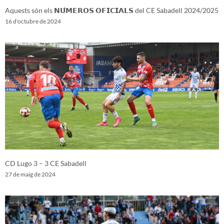
Aquests són els 𝗡𝗨́𝗠𝗘𝗥𝗢𝗦 𝗢𝗙𝗜𝗖𝗜𝗔𝗟𝗦 del CE Sabadell 2024/2025
16 d'octubre de 2024
CD Lugo 3 – 3 CE Sabadell
27 de maig de 2024