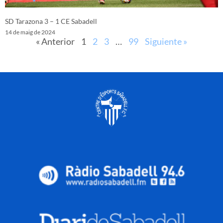
SD Tarazona 3 – 1 CE Sabadell
14 de maig de 2024
« Anterior
1
2
3
…
99
Siguiente »