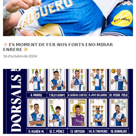
𝗘́𝗦 𝗠𝗢𝗠𝗘𝗡𝗧 𝗗𝗘 𝗙𝗘𝗥-𝗡𝗢𝗦 𝗙𝗢𝗥𝗧𝗦 𝗜 𝗡𝗢 𝗠𝗜𝗥𝗔𝗥
𝗘𝗡𝗥𝗘𝗥𝗘
16 d'octubre de 2024