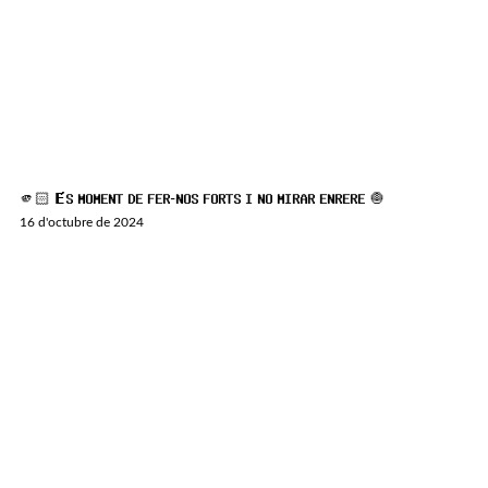
🫵🏻 𝗘́𝗦 𝗠𝗢𝗠𝗘𝗡𝗧 𝗗𝗘 𝗙𝗘𝗥-𝗡𝗢𝗦 𝗙𝗢𝗥𝗧𝗦 𝗜 𝗡𝗢 𝗠𝗜𝗥𝗔𝗥 𝗘𝗡𝗥𝗘𝗥𝗘 🧅
16 d'octubre de 2024