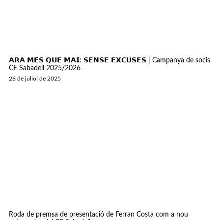
𝗔𝗥𝗔 𝗠𝗘́𝗦 𝗤𝗨𝗘 𝗠𝗔𝗜: 𝗦𝗘𝗡𝗦𝗘 𝗘𝗫𝗖𝗨𝗦𝗘𝗦 | Campanya de socis
CE Sabadell 2025/2026
26 de juliol de 2025
Roda de premsa de presentació de Ferran Costa com a nou