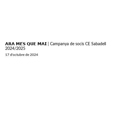
𝗔𝗥𝗔 𝗠𝗘́𝗦 𝗤𝗨𝗘 𝗠𝗔𝗜 | Campanya de socis CE Sabadell
2024/2025
17 d'octubre de 2024