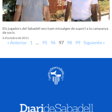
Els jugadors del Sabadell escriuen missatges de suport a la campanya
de socis
6 d'octubre de 2011
« Anterior
1
…
95
96
97
98
99
Siguiente »