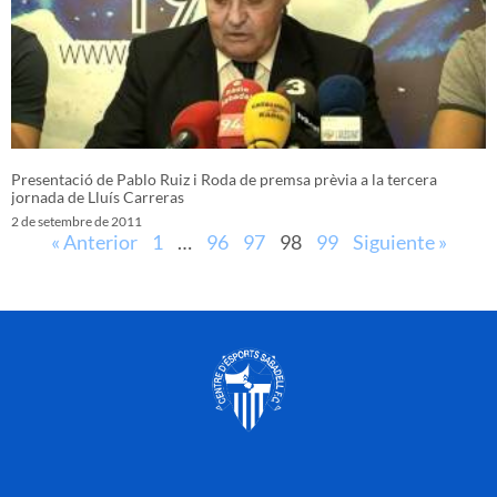
Presentació de Pablo Ruiz i Roda de premsa prèvia a la tercera
jornada de Lluís Carreras
2 de setembre de 2011
« Anterior
1
…
96
97
98
99
Siguiente »