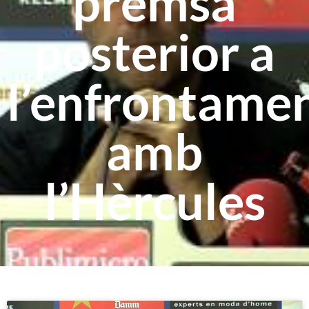
premsa
posterior a
l’enfrontame
amb
l’Hèrcules