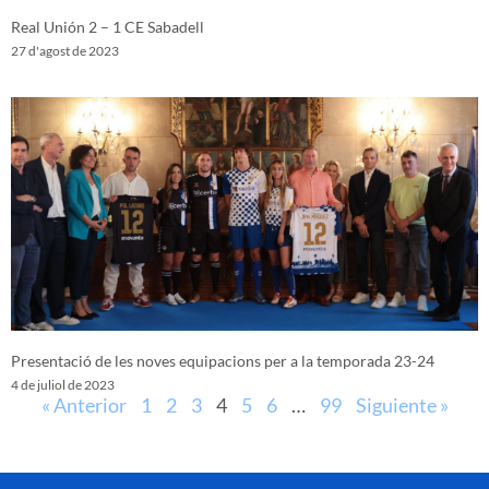
Real Unión 2 – 1 CE Sabadell
27 d'agost de 2023
Presentació de les noves equipacions per a la temporada 23-24
4 de juliol de 2023
« Anterior
1
2
3
4
5
6
…
99
Siguiente »