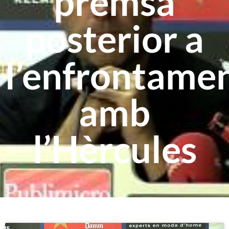
premsa
posterior a
l’enfrontame
amb
l’Hèrcules