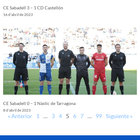
CE Sabadell 3 – 1 CD Castellón
16 d'abril de 2023
CE Sabadell 0 – 1 Nàstic de Tarragona
8 d'abril de 2023
« Anterior
1
…
3
4
5
6
7
…
99
Siguiente »