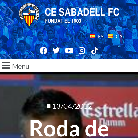
ES
CA
Menu
13/04/2012
Roda de