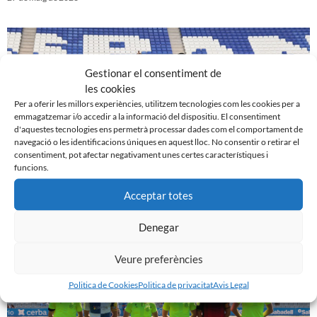
Gestionar el consentiment de
les cookies
Per a oferir les millors experiències, utilitzem tecnologies com les cookies per a
emmagatzemar i/o accedir a la informació del dispositiu. El consentiment
d'aquestes tecnologies ens permetrà processar dades com el comportament de
navegació o les identificacions úniques en aquest lloc. No consentir o retirar el
consentiment, pot afectar negativament unes certes característiques i
funcions.
Acceptar totes
UE Cornellà 1 – 0 CE Sabadell
20 de maig de 2023
Denegar
Veure preferències
Politica de Cookies
Politica de privacitat
Avis Legal