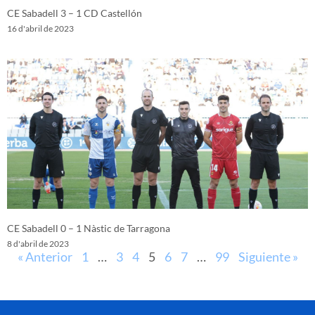
CE Sabadell 3 – 1 CD Castellón
16 d'abril de 2023
CE Sabadell 0 – 1 Nàstic de Tarragona
8 d'abril de 2023
« Anterior
1
…
3
4
5
6
7
…
99
Siguiente »