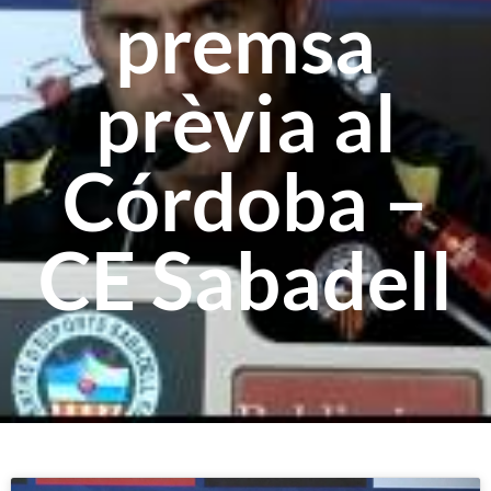
premsa
prèvia al
Córdoba –
CE Sabadell