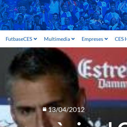
FutbaseCES
Multimedia
Empreses
CES H
13/04/2012