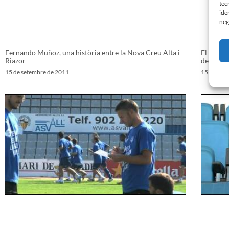
tec
ide
neg
Fernando Muñoz, una història entre la Nova Creu Alta i
El Santa
Riazor
de la Co
15 de setembre de 2011
15 de set