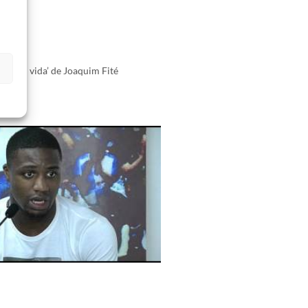
s
b de mi vida’ de Joaquim Fité
1