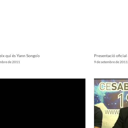
ix qui és Yann Songo’o
Presentació oficia
embre de 2011
9 de setembre de 2011