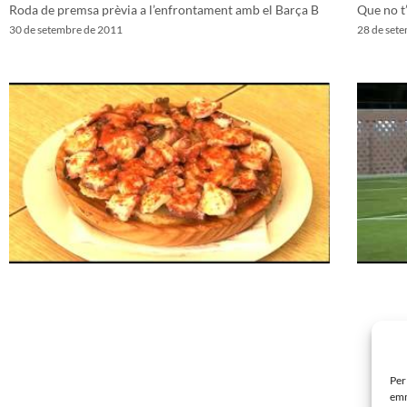
Roda de premsa prèvia a l’enfrontament amb el Barça B
Que no t’
30 de setembre de 2011
28 de set
Per
emm