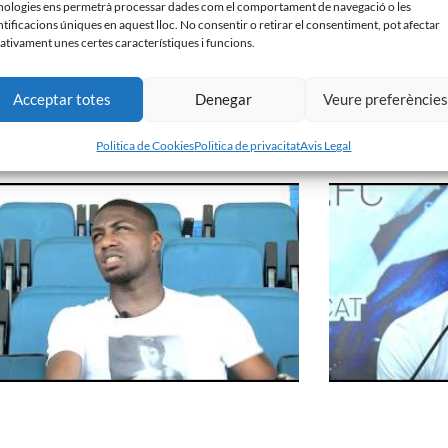
nologies ens permetrà processar dades com el comportament de navegació o les
ntificacions úniques en aquest lloc. No consentir o retirar el consentiment, pot afectar
ativament unes certes característiques i funcions.
Acceptar totes
Denegar
Veure preferèncie
 Perpètua dóna la sorpresa eliminant al Sabadell
Presentació ‘El clu
pa Catalunya
14 de setembre de 201
embre de 2011
Politica de Cookies
Politica de privacitat
Avis Legal