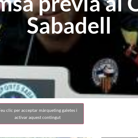
msa prèvia al 
Sabadell
eu clic per acceptar màrqueting galetes i
activar aquest contingut