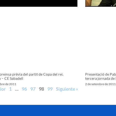
premsa prèvia del partit de Copa del rei.
Presentació de Pabl
 – CE Sabadell
tercera jornada de 
mbre de 2011
2 de setembre de 2011
ior
1
…
96
97
98
99
Siguiente »