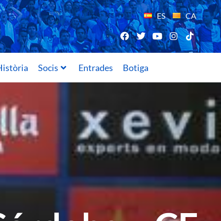
ES
CA
istòria
Socis
Entrades
Botiga