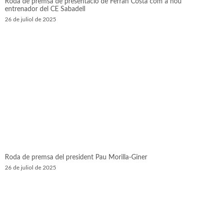
Roda de premsa de presentació de Ferran Costa com a nou
entrenador del CE Sabadell
26 de juliol de 2025
Roda de premsa del president Pau Morilla-Giner
26 de juliol de 2025