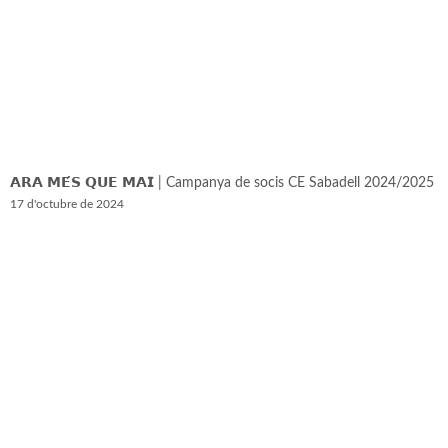
𝗔𝗥𝗔 𝗠𝗘́𝗦 𝗤𝗨𝗘 𝗠𝗔𝗜 | Campanya de socis CE Sabadell 2024/2025
17 d'octubre de 2024