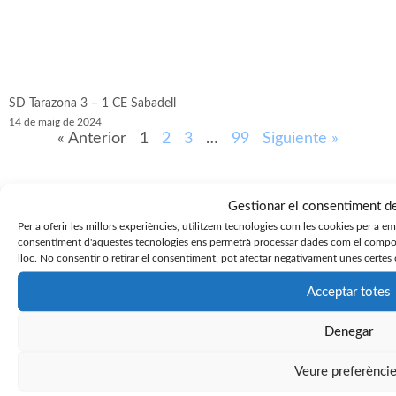
SD Tarazona 3 – 1 CE Sabadell
14 de maig de 2024
« Anterior
1
2
3
…
99
Siguiente »
Gestionar el consentiment d
Per a oferir les millors experiències, utilitzem tecnologies com les cookies per a e
consentiment d'aquestes tecnologies ens permetrà processar dades com el compor
lloc. No consentir o retirar el consentiment, pot afectar negativament unes certes 
Acceptar totes
Denegar
Veure preferènci