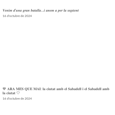
𝑽𝒆𝒏𝒊𝒎 𝒅’𝒖𝒏𝒂 𝒈𝒓𝒂𝒏 𝒃𝒂𝒕𝒂𝒍𝒍𝒂…𝒊 𝒂𝒏𝒆𝒎 𝒂 𝒑𝒆𝒓 𝒍𝒂 𝒔𝒆𝒈𝒖̈𝒆𝒏𝒕
16 d'octubre de 2024
💙 𝐀𝐑𝐀 𝐌𝐄́𝐒 𝐐𝐔𝐄 𝐌𝐀𝐈: 𝐥𝐚 𝐜𝐢𝐮𝐭𝐚𝐭 𝐚𝐦𝐛 𝐞𝐥 𝐒𝐚𝐛𝐚𝐝𝐞𝐥𝐥 𝐢 𝐞𝐥 𝐒𝐚𝐛𝐚𝐝𝐞𝐥𝐥 𝐚𝐦𝐛
𝐥𝐚 𝐜𝐢𝐮𝐭𝐚𝐭 🤍
16 d'octubre de 2024