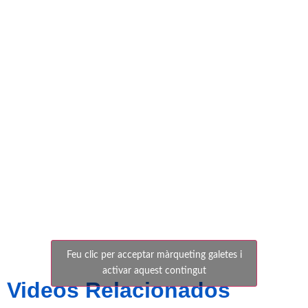
Zaragoza B
(Copa
Federació)
Feu clic per acceptar màrqueting galetes i
activar aquest contingut
Videos Relacionados