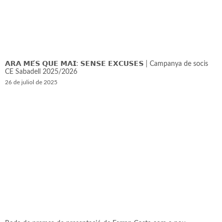
𝗔𝗥𝗔 𝗠𝗘́𝗦 𝗤𝗨𝗘 𝗠𝗔𝗜: 𝗦𝗘𝗡𝗦𝗘 𝗘𝗫𝗖𝗨𝗦𝗘𝗦 | Campanya de socis
CE Sabadell 2025/2026
26 de juliol de 2025