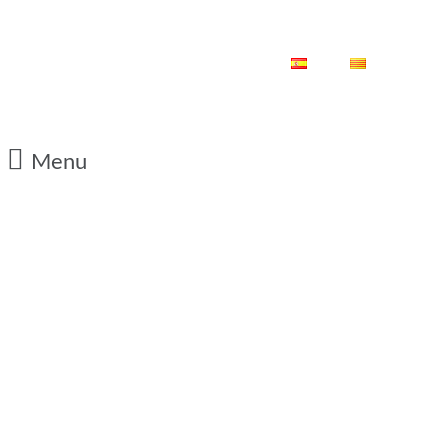
ES
CA
Menu
17/01/2011
CE Sabadell
3-1