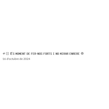
🫵🏻 𝗘́𝗦 𝗠𝗢𝗠𝗘𝗡𝗧 𝗗𝗘 𝗙𝗘𝗥-𝗡𝗢𝗦 𝗙𝗢𝗥𝗧𝗦 𝗜 𝗡𝗢 𝗠𝗜𝗥𝗔𝗥 𝗘𝗡𝗥𝗘𝗥𝗘 🧅
16 d'octubre de 2024