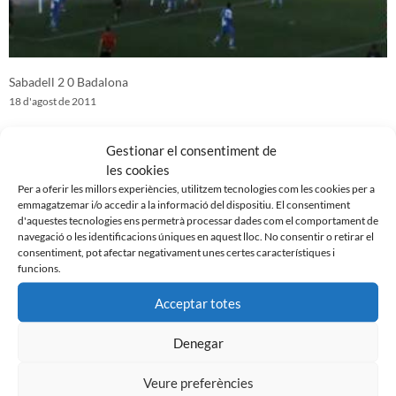
Sabadell 2 0 Badalona
18 d'agost de 2011
Gestionar el consentiment de
les cookies
Per a oferir les millors experiències, utilitzem tecnologies com les cookies per a
emmagatzemar i/o accedir a la informació del dispositiu. El consentiment
d'aquestes tecnologies ens permetrà processar dades com el comportament de
navegació o les identificacions úniques en aquest lloc. No consentir o retirar el
consentiment, pot afectar negativament unes certes característiques i
funcions.
Acceptar totes
Denegar
Reus 1-0 CE Sabadell (amistós)
11 d'agost de 2011
Veure preferències