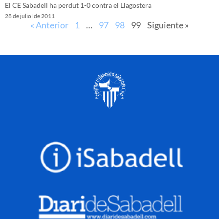
El CE Sabadell ha perdut 1-0 contra el Llagostera
28 de juliol de 2011
« Anterior
1
…
97
98
99
Siguiente »