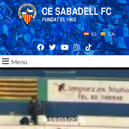
ES
CA
Menu
19/01/2011