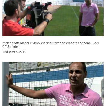
Making off: Manel i Olmo, els dos últims golejadors a Segona A del
CE Sabadell
30 d'agost de 2011