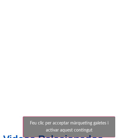
1-0
Ontinyent
CF
Feu clic per acceptar màrqueting galetes i
activar aquest contingut