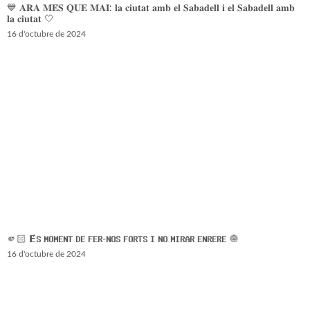
💙 𝐀𝐑𝐀 𝐌𝐄́𝐒 𝐐𝐔𝐄 𝐌𝐀𝐈: 𝐥𝐚 𝐜𝐢𝐮𝐭𝐚𝐭 𝐚𝐦𝐛 𝐞𝐥 𝐒𝐚𝐛𝐚𝐝𝐞𝐥𝐥 𝐢 𝐞𝐥 𝐒𝐚𝐛𝐚𝐝𝐞𝐥𝐥 𝐚𝐦𝐛
𝐥𝐚 𝐜𝐢𝐮𝐭𝐚𝐭 🤍
16 d'octubre de 2024
🫵🏻 𝗘́𝗦 𝗠𝗢𝗠𝗘𝗡𝗧 𝗗𝗘 𝗙𝗘𝗥-𝗡𝗢𝗦 𝗙𝗢𝗥𝗧𝗦 𝗜 𝗡𝗢 𝗠𝗜𝗥𝗔𝗥 𝗘𝗡𝗥𝗘𝗥𝗘 🧅
16 d'octubre de 2024