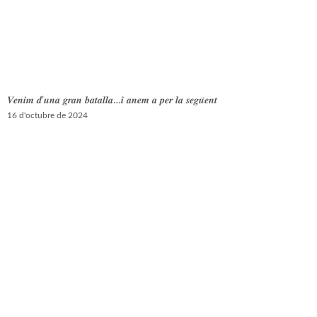
𝑽𝒆𝒏𝒊𝒎 𝒅’𝒖𝒏𝒂 𝒈𝒓𝒂𝒏 𝒃𝒂𝒕𝒂𝒍𝒍𝒂…𝒊 𝒂𝒏𝒆𝒎 𝒂 𝒑𝒆𝒓 𝒍𝒂 𝒔𝒆𝒈𝒖̈𝒆𝒏𝒕
16 d'octubre de 2024