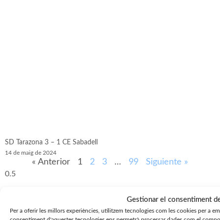
SD Tarazona 3 – 1 CE Sabadell
14 de maig de 2024
« Anterior
1
2
3
…
99
Siguiente »
Gestionar el consentiment d
Per a oferir les millors experiències, utilitzem tecnologies com les cookies per a e
consentiment d'aquestes tecnologies ens permetrà processar dades com el compor