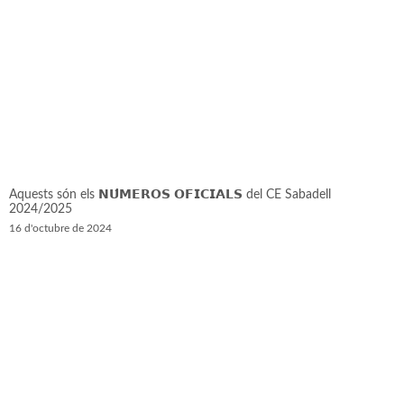
Aquests són els 𝗡𝗨́𝗠𝗘𝗥𝗢𝗦 𝗢𝗙𝗜𝗖𝗜𝗔𝗟𝗦 del CE Sabadell
2024/2025
16 d'octubre de 2024