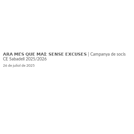
𝗔𝗥𝗔 𝗠𝗘́𝗦 𝗤𝗨𝗘 𝗠𝗔𝗜: 𝗦𝗘𝗡𝗦𝗘 𝗘𝗫𝗖𝗨𝗦𝗘𝗦 | Campanya de socis
CE Sabadell 2025/2026
26 de juliol de 2025