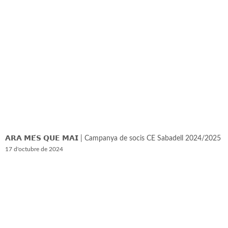
𝗔𝗥𝗔 𝗠𝗘́𝗦 𝗤𝗨𝗘 𝗠𝗔𝗜 | Campanya de socis CE Sabadell 2024/2025
17 d'octubre de 2024