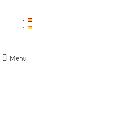
ES
CA
Menu
20/04/2011
CE Sabadell