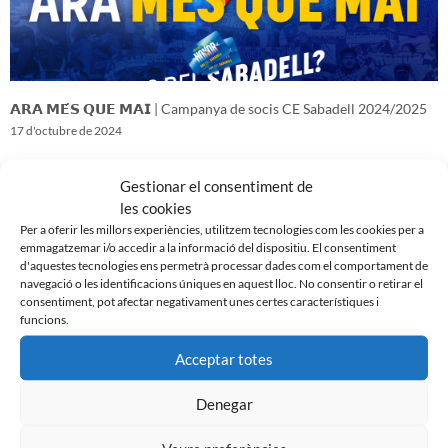
𝗔𝗥𝗔 𝗠𝗘́𝗦 𝗤𝗨𝗘 𝗠𝗔𝗜 | Campanya de socis CE Sabadell 2024/2025
17 d'octubre de 2024
Gestionar el consentiment de
les cookies
Per a oferir les millors experiències, utilitzem tecnologies com les cookies per a
emmagatzemar i/o accedir a la informació del dispositiu. El consentiment
d'aquestes tecnologies ens permetrà processar dades com el comportament de
navegació o les identificacions úniques en aquest lloc. No consentir o retirar el
consentiment, pot afectar negativament unes certes característiques i
funcions.
Acceptar totes
Denegar
𝑽𝒆𝒏𝒊𝒎 𝒅’𝒖𝒏𝒂 𝒈𝒓𝒂𝒏 𝒃𝒂𝒕𝒂𝒍𝒍𝒂…𝒊 𝒂𝒏𝒆𝒎 𝒂 𝒑𝒆𝒓 𝒍𝒂 𝒔𝒆𝒈𝒖̈𝒆𝒏𝒕
16 d'octubre de 2024