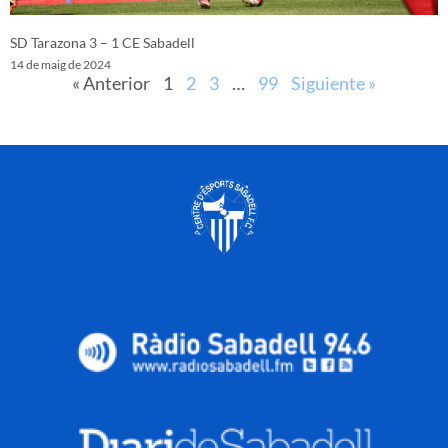
SD Tarazona 3 – 1 CE Sabadell
14 de maig de 2024
« Anterior
1
2
3
…
99
Siguiente »