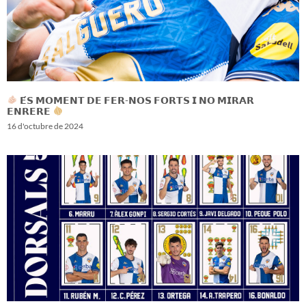
𝗘́𝗦 𝗠𝗢𝗠𝗘𝗡𝗧 𝗗𝗘 𝗙𝗘𝗥-𝗡𝗢𝗦 𝗙𝗢𝗥𝗧𝗦 𝗜 𝗡𝗢 𝗠𝗜𝗥𝗔𝗥
𝗘𝗡𝗥𝗘𝗥𝗘
16 d'octubre de 2024