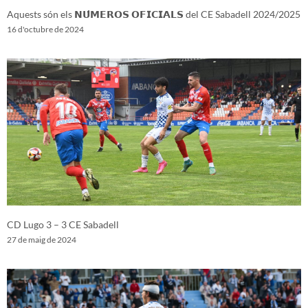
Aquests són els 𝗡𝗨́𝗠𝗘𝗥𝗢𝗦 𝗢𝗙𝗜𝗖𝗜𝗔𝗟𝗦 del CE Sabadell 2024/2025
16 d'octubre de 2024
CD Lugo 3 – 3 CE Sabadell
27 de maig de 2024