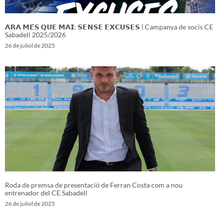
𝗔𝗥𝗔 𝗠𝗘́𝗦 𝗤𝗨𝗘 𝗠𝗔𝗜: 𝗦𝗘𝗡𝗦𝗘 𝗘𝗫𝗖𝗨𝗦𝗘𝗦 | Campanya de socis CE
Sabadell 2025/2026
26 de juliol de 2025
Roda de premsa de presentació de Ferran Costa com a nou
entrenador del CE Sabadell
26 de juliol de 2025