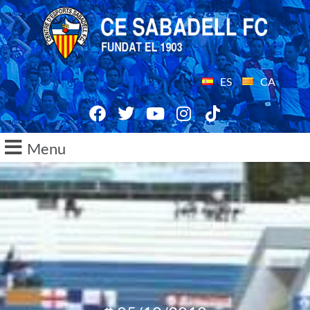
ES
CA
Menu