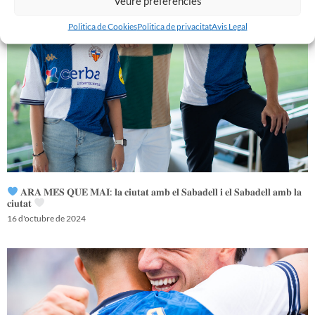
Veure preferències
Politica de Cookies
Politica de privacitat
Avis Legal
𝐀𝐑𝐀 𝐌𝐄́𝐒 𝐐𝐔𝐄 𝐌𝐀𝐈: 𝐥𝐚 𝐜𝐢𝐮𝐭𝐚𝐭 𝐚𝐦𝐛 𝐞𝐥 𝐒𝐚𝐛𝐚𝐝𝐞𝐥𝐥 𝐢 𝐞𝐥 𝐒𝐚𝐛𝐚𝐝𝐞𝐥𝐥 𝐚𝐦𝐛 𝐥𝐚
𝐜𝐢𝐮𝐭𝐚𝐭
16 d'octubre de 2024