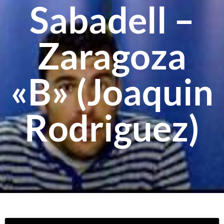
Sabadell –
Zaragoza
«B» (Joaquin
Rodriguez)