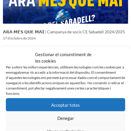
𝗔𝗥𝗔 𝗠𝗘́𝗦 𝗤𝗨𝗘 𝗠𝗔𝗜 | Campanya de socis CE Sabadell 2024/2025
17 d'octubre de 2024
Gestionar el consentiment de
les cookies
Per a oferir les millors experiències, utilitzem tecnologies com les cookies per a
emmagatzemar i/o accedir a la informació del dispositiu. El consentiment
d'aquestes tecnologies ens permetrà processar dades com el comportament de
navegació o les identificacions úniques en aquest lloc. No consentir o retirar el
consentiment, pot afectar negativament unes certes característiques i
funcions.
Acceptar totes
Denegar
𝑽𝒆𝒏𝒊𝒎 𝒅’𝒖𝒏𝒂 𝒈𝒓𝒂𝒏 𝒃𝒂𝒕𝒂𝒍𝒍𝒂…𝒊 𝒂𝒏𝒆𝒎 𝒂 𝒑𝒆𝒓 𝒍𝒂 𝒔𝒆𝒈𝒖̈𝒆𝒏𝒕
16 d'octubre de 2024