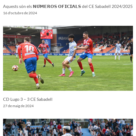
Aquests són els 𝗡𝗨́𝗠𝗘𝗥𝗢𝗦 𝗢𝗙𝗜𝗖𝗜𝗔𝗟𝗦 del CE Sabadell 2024/2025
16 d'octubre de 2024
CD Lugo 3 – 3 CE Sabadell
27 de maig de 2024