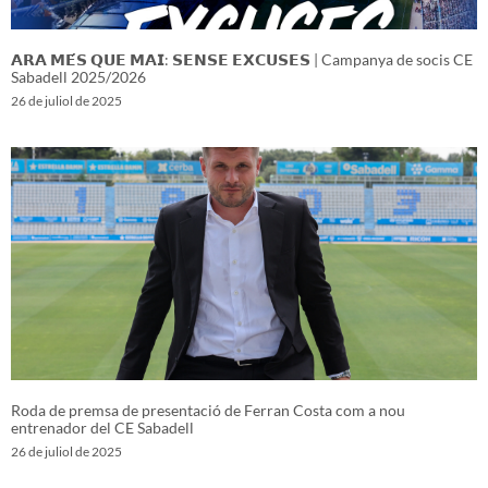
𝗔𝗥𝗔 𝗠𝗘́𝗦 𝗤𝗨𝗘 𝗠𝗔𝗜: 𝗦𝗘𝗡𝗦𝗘 𝗘𝗫𝗖𝗨𝗦𝗘𝗦 | Campanya de socis CE
Sabadell 2025/2026
26 de juliol de 2025
Roda de premsa de presentació de Ferran Costa com a nou
entrenador del CE Sabadell
26 de juliol de 2025