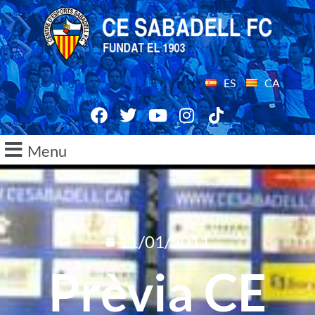
ES
CA
Menu
11/01/2011
Prèvia CE