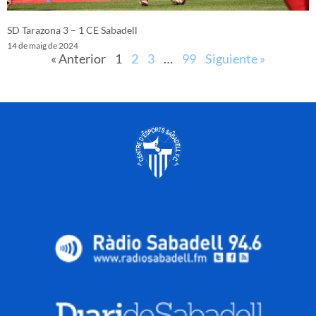
SD Tarazona 3 – 1 CE Sabadell
14 de maig de 2024
« Anterior
1
2
3
…
99
Siguiente »