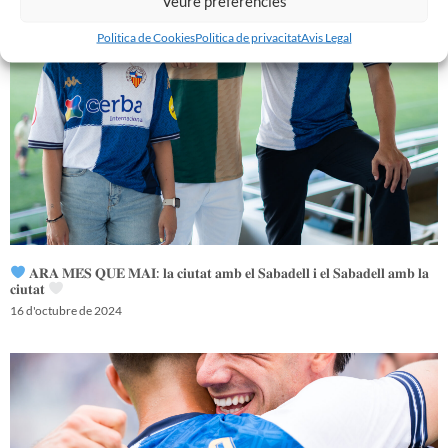
Veure preferències
Politica de Cookies
Politica de privacitat
Avis Legal
𝐀𝐑𝐀 𝐌𝐄́𝐒 𝐐𝐔𝐄 𝐌𝐀𝐈: 𝐥𝐚 𝐜𝐢𝐮𝐭𝐚𝐭 𝐚𝐦𝐛 𝐞𝐥 𝐒𝐚𝐛𝐚𝐝𝐞𝐥𝐥 𝐢 𝐞𝐥 𝐒𝐚𝐛𝐚𝐝𝐞𝐥𝐥 𝐚𝐦𝐛 𝐥𝐚
𝐜𝐢𝐮𝐭𝐚𝐭
16 d'octubre de 2024