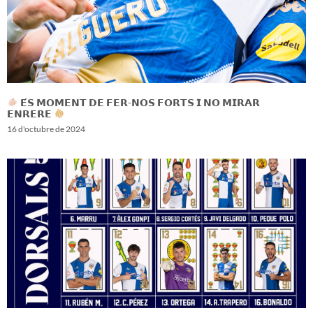
𝗘́𝗦 𝗠𝗢𝗠𝗘𝗡𝗧 𝗗𝗘 𝗙𝗘𝗥-𝗡𝗢𝗦 𝗙𝗢𝗥𝗧𝗦 𝗜 𝗡𝗢 𝗠𝗜𝗥𝗔𝗥
𝗘𝗡𝗥𝗘𝗥𝗘
16 d'octubre de 2024