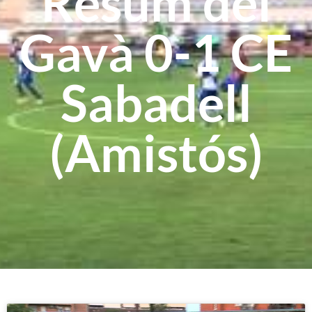
Resum del
Gavà 0-1 CE
Sabadell
(Amistós)