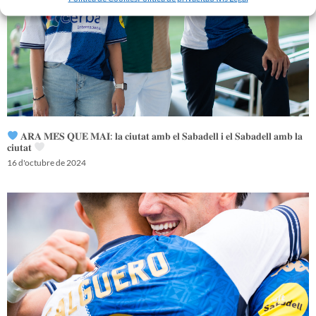
𝐀𝐑𝐀 𝐌𝐄́𝐒 𝐐𝐔𝐄 𝐌𝐀𝐈: 𝐥𝐚 𝐜𝐢𝐮𝐭𝐚𝐭 𝐚𝐦𝐛 𝐞𝐥 𝐒𝐚𝐛𝐚𝐝𝐞𝐥𝐥 𝐢 𝐞𝐥 𝐒𝐚𝐛𝐚𝐝𝐞𝐥𝐥 𝐚𝐦𝐛 𝐥𝐚
𝐜𝐢𝐮𝐭𝐚𝐭
16 d'octubre de 2024