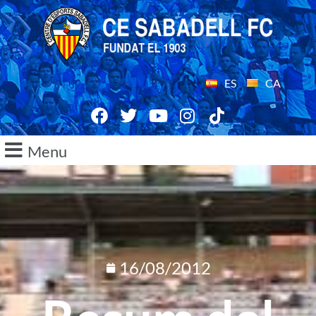
ES
CA
Menu
16/08/2012