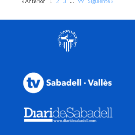
« Anterior
1
2
3
…
99
Siguiente »