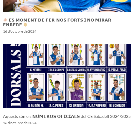
𝗘́𝗦 𝗠𝗢𝗠𝗘𝗡𝗧 𝗗𝗘 𝗙𝗘𝗥-𝗡𝗢𝗦 𝗙𝗢𝗥𝗧𝗦 𝗜 𝗡𝗢 𝗠𝗜𝗥𝗔𝗥
𝗘𝗡𝗥𝗘𝗥𝗘
16 d'octubre de 2024
Aquests són els 𝗡𝗨́𝗠𝗘𝗥𝗢𝗦 𝗢𝗙𝗜𝗖𝗜𝗔𝗟𝗦 del CE Sabadell 2024/2025
16 d'octubre de 2024