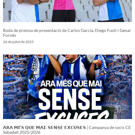
Roda de premsa de presentació de Carlos García, Diego Fuoli i Genar
Fornés
26 de juliol de 2025
𝗔𝗥𝗔 𝗠𝗘́𝗦 𝗤𝗨𝗘 𝗠𝗔𝗜: 𝗦𝗘𝗡𝗦𝗘 𝗘𝗫𝗖𝗨𝗦𝗘𝗦 | Campanya de socis CE
Sabadell 2025/2026