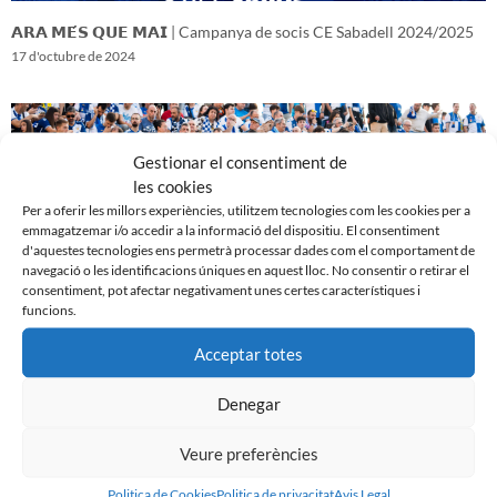
𝗔𝗥𝗔 𝗠𝗘́𝗦 𝗤𝗨𝗘 𝗠𝗔𝗜 | Campanya de socis CE Sabadell 2024/2025
17 d'octubre de 2024
Gestionar el consentiment de
les cookies
Per a oferir les millors experiències, utilitzem tecnologies com les cookies per a
emmagatzemar i/o accedir a la informació del dispositiu. El consentiment
d'aquestes tecnologies ens permetrà processar dades com el comportament de
navegació o les identificacions úniques en aquest lloc. No consentir o retirar el
consentiment, pot afectar negativament unes certes característiques i
funcions.
Acceptar totes
𝑽𝒆𝒏𝒊𝒎 𝒅’𝒖𝒏𝒂 𝒈𝒓𝒂𝒏 𝒃𝒂𝒕𝒂𝒍𝒍𝒂…𝒊 𝒂𝒏𝒆𝒎 𝒂 𝒑𝒆𝒓 𝒍𝒂 𝒔𝒆𝒈𝒖̈𝒆𝒏𝒕
16 d'octubre de 2024
Denegar
Veure preferències
Politica de Cookies
Politica de privacitat
Avis Legal