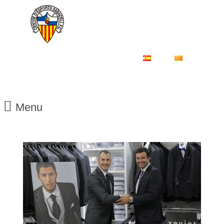
ES
CA
Menu