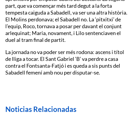
part, que va començar més tard degut a la forta
tempesta caiguda a Sabadell, va ser una altra història.
El Molins perdonava; el Sabadell no. La ‘pitxitxi’ de
l’equip, Roco, tornava a posar per davant el conjunt
arlequinat; Maria, novament, i Lilo sentenciaven el
duel al tram final de partit.
La jornada no va poder ser més rodona: ascens i títol
de lliga a tocar. El Sant Gabriel ‘B’ va perdre a casa
contra el Fontsanta-Fatjó i es queda a sis punts del
Sabadell femení amb nou per disputar-se.
Noticias Relacionadas