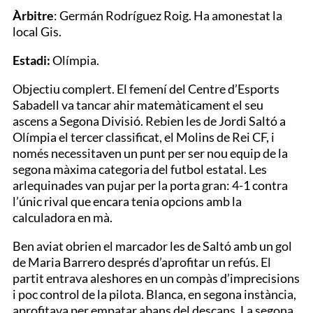
Àrbitre
: Germán Rodríguez Roig. Ha amonestat la
local Gis.
Estadi:
Olímpia.
Objectiu complert. El femení del Centre d’Esports
Sabadell va tancar ahir matemàticament el seu
ascens a Segona Divisió. Rebien les de Jordi Saltó a
Olímpia el tercer classificat, el Molins de Rei CF, i
només necessitaven un punt per ser nou equip de la
segona màxima categoria del futbol estatal. Les
arlequinades van pujar per la porta gran: 4-1 contra
l’únic rival que encara tenia opcions amb la
calculadora en mà.
Ben aviat obrien el marcador les de Saltó amb un gol
de Maria Barrero després d’aprofitar un refús. El
partit entrava aleshores en un compàs d’imprecisions
i poc control de la pilota. Blanca, en segona instància,
aprofitava per empatar abans del descans. La segona