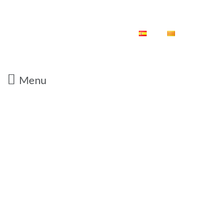
ES
CA
Menu