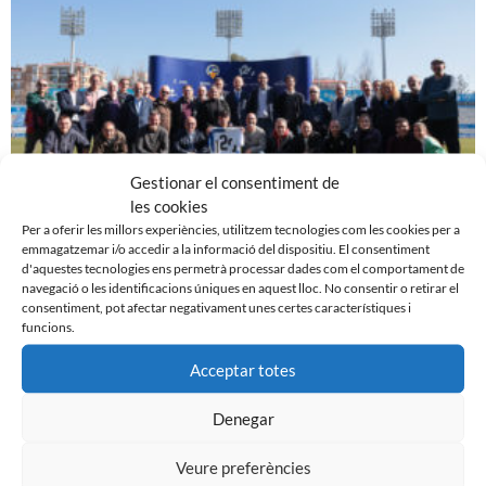
Gestionar el consentiment de
les cookies
Per a oferir les millors experiències, utilitzem tecnologies com les cookies per a
emmagatzemar i/o accedir a la informació del dispositiu. El consentiment
EL CENTRE D’ESPORTS SABADELL PRESENTA LA
d'aquestes tecnologies ens permetrà processar dades com el comportament de
IMATGE I ELS ACTES PER A COMMEMORAR ELS 120
navegació o les identificacions úniques en aquest lloc. No consentir o retirar el
ANYS
consentiment, pot afectar negativament unes certes característiques i
17 de febrer de 2023
funcions.
Leer más »
Acceptar totes
Denegar
Veure preferències