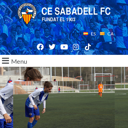
ES
CA
Menu