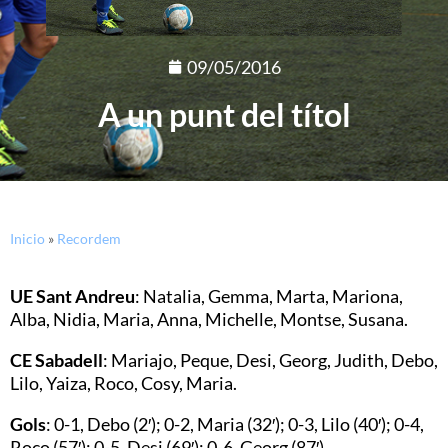
09/05/2016
A un punt del títol
Inicio
»
Recordem
UE Sant Andreu
: Natalia, Gemma, Marta, Mariona,
Alba, Nidia, Maria, Anna, Michelle, Montse, Susana.
CE Sabadell
: Mariajo, Peque, Desi, Georg, Judith, Debo,
Lilo, Yaiza, Roco, Cosy, Maria.
Gols
: 0-1, Debo (2′); 0-2, Maria (32′); 0-3, Lilo (40′); 0-4,
Roco (57′); 0-5, Desi (69′); 0-6, Georg (87′).