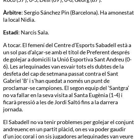
Àrbitre
: Sergio Sánchez Pin (Barcelona). Ha amonestat
la local Nidia.
Estadi
: Narcís Sala.
A tocar. El femení del Centre d’Esports Sabadell està a
un sol pas d’alçar-se amb el títol de Preferent després
de golejar a domicili la Unió Esportiva Sant Andreu (0-
6). Les arlequinades van esvair tots els dubtes de la
desfeta del cap de setmana passat contra el Sant
Gabriel ‘B’ i s’han quedat a només un punt de
proclamar-se campiones. El segon equip del ‘Santgra’
no va fallar en la seva visita al Santa Eugènia (1-4) i
ficarà pressió a les de Jordi Saltó fins a la darrera
jornada.
El Sabadell no va tenir problemes per golejar el conjunt
andreuenc en un partit plàcid, on es va poder gaudir
d’un joc coral i on sis jugadores arlequinades van veure