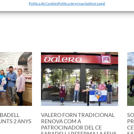
Politica de Cookies
Politica de privacitat
Avis Legal
uinades esperen retrobar la seva millor versió en el
ABADELL
VALERO FORN TRADICIONAL
SO
NTS 2 ANYS
RENOVA COM A
PR
PATROCINADOR DEL CE
CE
SABADELL I REFERMA LA SEVA
SA