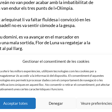
 Areán no van poder acabar amb la imbatibilitat de
es van endur els tres punts de l»Olímpia.
rlequinat li va faltar fluïdesa i convicció en les
abadell no es va sentir còmode a la gespa.
seu domini, es va avançar en el marcador en
una mala sortida, Flor de Luna va regatejar a la
 al pal llarg.
rrent i va rebre un nou cop a deu minuts del
Gestionar el consentiment de les cookies
da situada al segon pal va posar la pilota al cor de
 a oferir les millors experiències, utilitzem tecnologies com les cookies per a
agatzemar i/o accedir a la informació del dispositiu. El consentiment d'aquestes
nologies ens permetrà processar dades com el comportament de navegació o les
r en la gespa, sobretot en els primers instants del
ntificacions úniques en aquest lloc. No consentir o retirar el consentiment, pot afectar
partit, però la pilota es va estavellar contra el
ativament unes certes característiques i funcions.
el duel en aprofitar una nova imprecisió defensiva.
Acceptar totes
Denegar
Veure preferèncie
r Femení del CE Sabadell trenca la seva ratxa i ja es