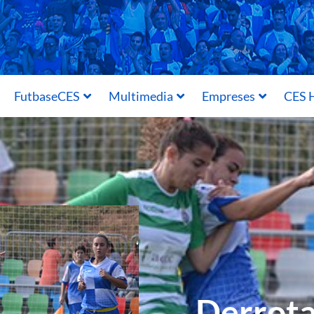
FutbaseCES
Multimedia
Empreses
CES H
Derrota