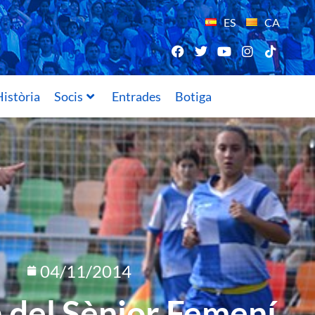
ES
CA
istòria
Socis
Entrades
Botiga
04/11/2014
 del Sènior Femení