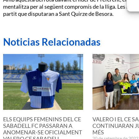
mentalitza per al següent compromís de la lliga. Les arleq
partit que disputaran a Sant Quirze de Besora.
Noticias Relacionadas
ELS EQUIPS FEMENINS DEL CE
VALERO I EL CE S
SABADELL FC PASSARAN A
CONTINUARAN JU
ANOMENAR-SE OFICIALMENT
MÉS
VALERO CE SABADELL
20 de setembre de 2022