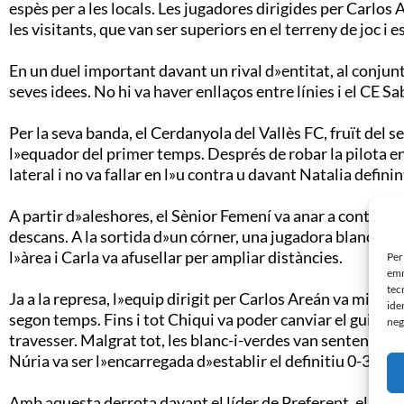
espès per a les locals. Les jugadores dirigides per Carlos
les visitants, que van ser superiors en el terreny de joc i 
En un duel important davant un rival d»entitat, al conjunt a
seves idees. No hi va haver enllaços entre línies i el CE S
Per la seva banda, el Cerdanyola del Vallès FC, fruït del 
l»equador del primer temps. Després de robar la pilota en 
lateral i no va fallar en l»u contra u davant Natalia definint
A partir d»aleshores, el Sènior Femení va anar a contraco
descans. A la sortida d»un córner, una jugadora blanc-i-ver
l»àrea i Carla va afusellar per ampliar distàncies.
Per
emm
tec
Ja a la represa, l»equip dirigit per Carlos Areán va millora
ide
segon temps. Fins i tot Chiqui va poder canviar el guió del 
neg
travesser. Malgrat tot, les blanc-i-verdes van sentenciar 
Núria va ser l»encarregada d»establir el definitiu 0-3.
Amb aquesta derrota davant el líder de Preferent, el Sènio