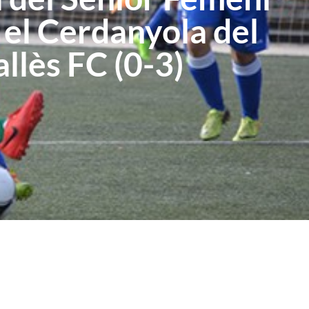
 el Cerdanyola del
llès FC (0-3)