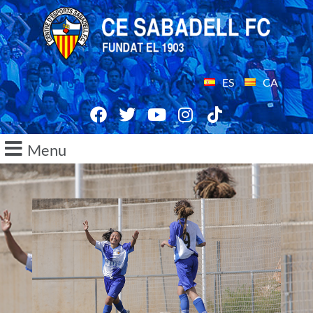
ES
CA
Menu