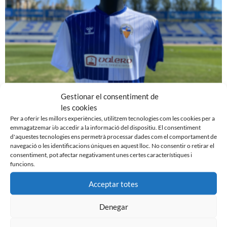
Gestionar el consentiment de
les cookies
ELS EQUIPS FEMENINS DEL CE SABADELL FC
Per a oferir les millors experiències, utilitzem tecnologies com les cookies per a
PASSARAN A ANOMENAR-SE OFICIALMENT
emmagatzemar i/o accedir a la informació del dispositiu. El consentiment
VALERO CE SABADELL
d'aquestes tecnologies ens permetrà processar dades com el comportament de
3 d'octubre de 2023
navegació o les identificacions úniques en aquest lloc. No consentir o retirar el
consentiment, pot afectar negativament unes certes característiques i
Leer más »
funcions.
Acceptar totes
Denegar